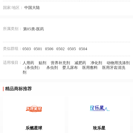
国家/地区：
中国大陆
所属类别：
第05类-医药
类似群组：
0503
0501
0506
0502
0505
0504
适用项目：
人用药
贴剂
营养补充剂
减肥药
净化剂
动物用洗涤剂
（杀虫剂）
杀虫剂
婴儿尿布
医用敷料
医用牙齿清洗
剂
精品商标推荐
乐燃星球
玫乐星