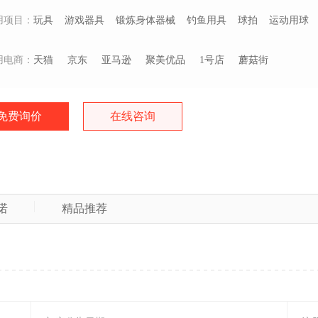
用项目：
玩具
游戏器具
锻炼身体器械
钓鱼用具
球拍
运动用球
用电商：
天猫
京东
亚马逊
聚美优品
1号店
蘑菇街
免费询价
在线咨询
诺
精品推荐