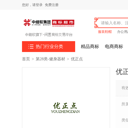
您好，
请登录
免费注册
服装鞋帽
办公用

热门行业分类
精品商标
电商商标
首页
>
第28类-健身器材
>
优正点
优
有
所
类