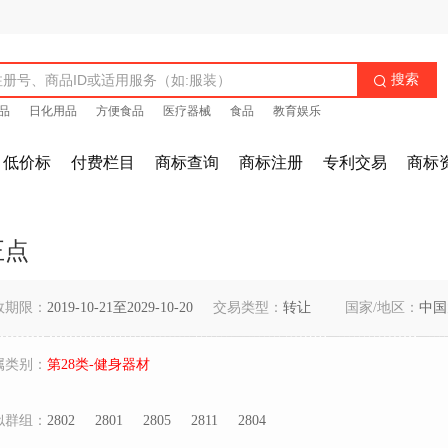
搜索

品
日化用品
方便食品
医疗器械
食品
教育娱乐
低价标
付费栏目
商标查询
商标注册
专利交易
商标
正点
效期限：
2019-10-21至2029-10-20
交易类型：
转让
国家/地区：
中国
属类别：
第28类-健身器材
似群组：
2802
2801
2805
2811
2804