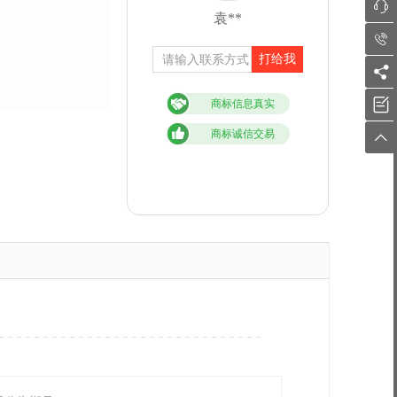

袁**

打给我


商标信息真实
商标诚信交易
