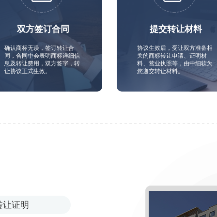
双方签订合同
提交转让材料
确认商标无误，签订转让合
协议生效后，受让双方准备相
同，合同中会表明商标详细信
关的商标转让申请、证明材
息及转让费用，双方签字，转
料、营业执照等，由中细软为
让协议正式生效。
您递交转让材料。
转让证明