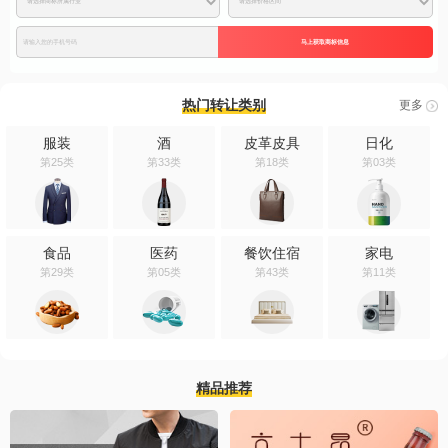
马上获取商标信息
热门转让类别
更多
服装
酒
皮革皮具
日化
第25类
第33类
第18类
第03类
食品
医药
餐饮住宿
家电
第29类
第05类
第43类
第11类
精品推荐