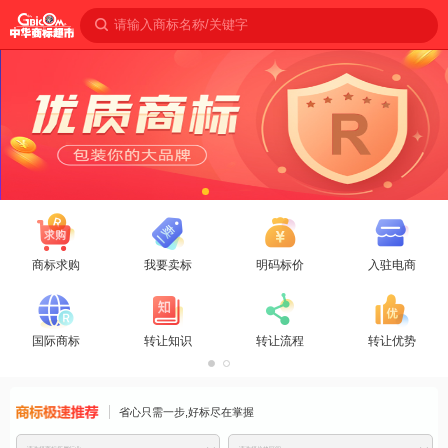
请输入商标名称/关键字
商标求购
我要卖标
明码标价
入驻电商
国际商标
转让知识
转让流程
转让优势
商标免费推
省心只需一步,好标尽在掌握
荐