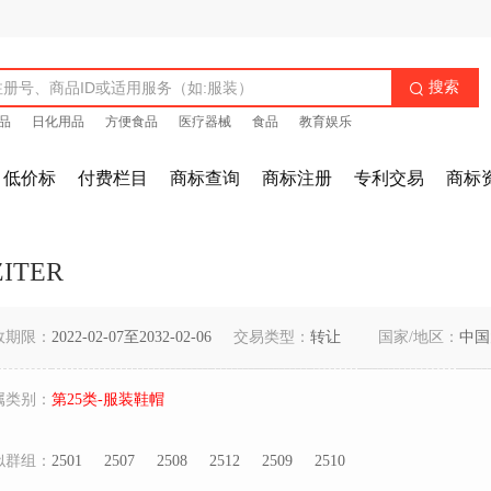
搜索

品
日化用品
方便食品
医疗器械
食品
教育娱乐
低价标
付费栏目
商标查询
商标注册
专利交易
商标
ZITER
效期限：
2022-02-07至2032-02-06
交易类型：
转让
国家/地区：
中国
属类别：
第25类-服装鞋帽
似群组：
2501
2507
2508
2512
2509
2510