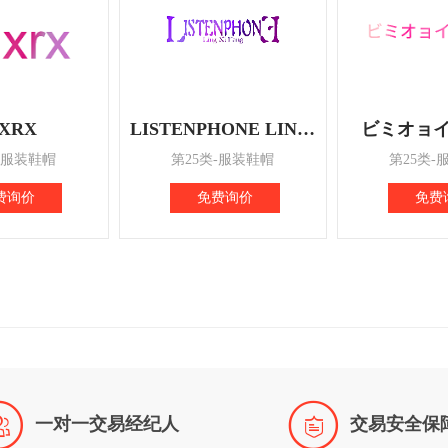
XRX
LISTENPHONE LING XI FANG
ビミオョイ 
-服装鞋帽
第25类-服装鞋帽
第25类-
费询价
免费询价
免费


一对一交易经纪人
交易安全保