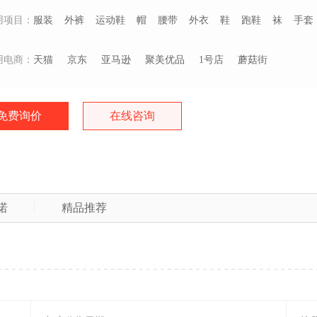
用项目：
服装
外裤
运动鞋
帽
腰带
外衣
鞋
跑鞋
袜
手套
用电商：
天猫
京东
亚马逊
聚美优品
1号店
蘑菇街
免费询价
在线咨询
诺
精品推荐