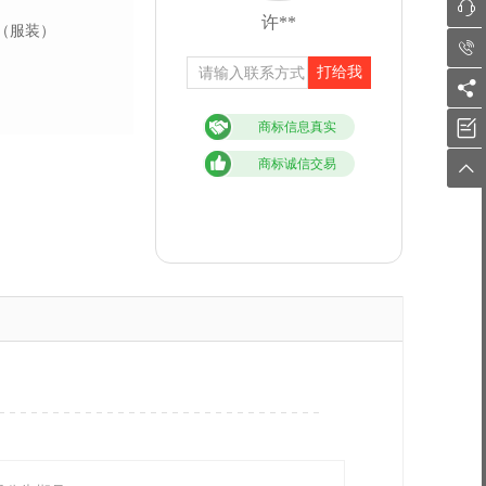

许**
（服装）

打给我


商标信息真实
商标诚信交易
