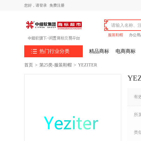
您好，
请登录
免费注册
服装鞋帽
办公用

热门行业分类
精品商标
电商商标
首页
>
第25类-服装鞋帽
>
YEZITER
YE
有
所
类