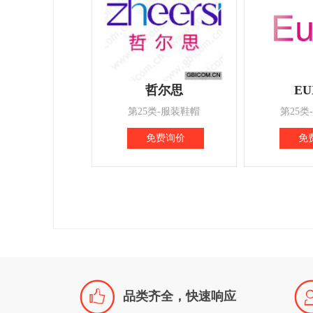
哲尔思
EU
第25类-服装鞋帽
第25类
免费询价
免

品类齐全，快速响应