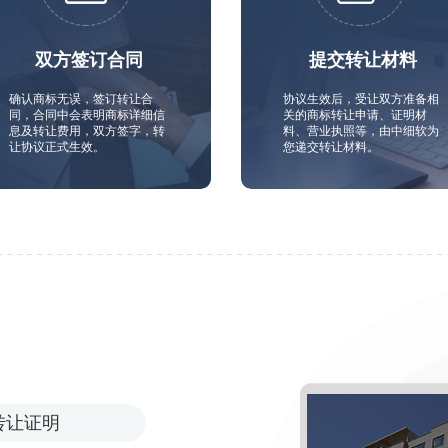
双方签订合同
提交转让材料
确认商标无误，签订转让合
协议生效后，受让双方准备相
同，合同中会表明商标详细信
关的商标转让申请、证明材
息及转让费用，双方签字，转
料、营业执照等，由中细软为
让协议正式生效。
您递交转让材料。
转让证明