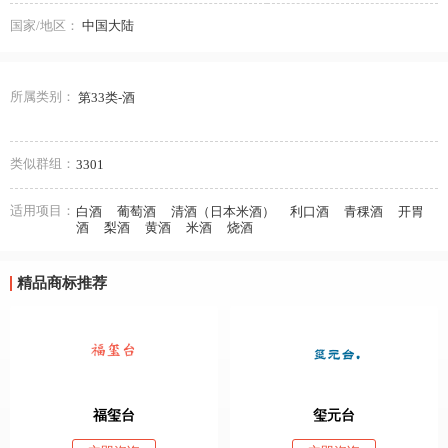
国家/地区：
中国大陆
所属类别：
第33类-酒
类似群组：
3301
适用项目：
白酒
葡萄酒
清酒（日本米酒）
利口酒
青稞酒
开胃
酒
梨酒
黄酒
米酒
烧酒
精品商标推荐
福玺台
玺元台