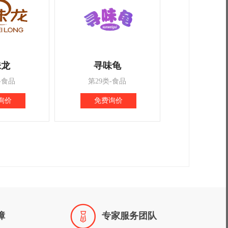
味龙
寻味龟
-食品
第29类-食品
询价
免费询价

障
专家服务团队