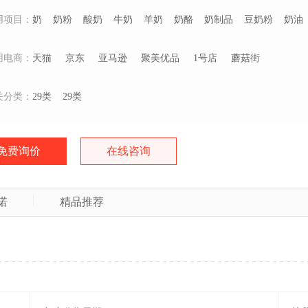
用项目：
奶
奶粉
酸奶
牛奶
羊奶
奶酪
奶制品
豆奶粉
奶油
用电商：
天猫
京东
亚马逊
聚美优品
1号店
蘑菇街
关分类：
29类
29类
免费询价
在线咨询
诺
精品推荐