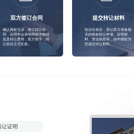
双方签订合同
提交转让材料
确认商标无误，签订转让合
协议生效后，受让双方准备相
同，合同中会表明商标详细信
关的商标转让申请、证明材
息及转让费用，双方签字，转
料、营业执照等，由中细软为
让协议正式生效。
您递交转让材料。
转让证明