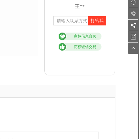

王**

打给我


商标信息真实
商标诚信交易
