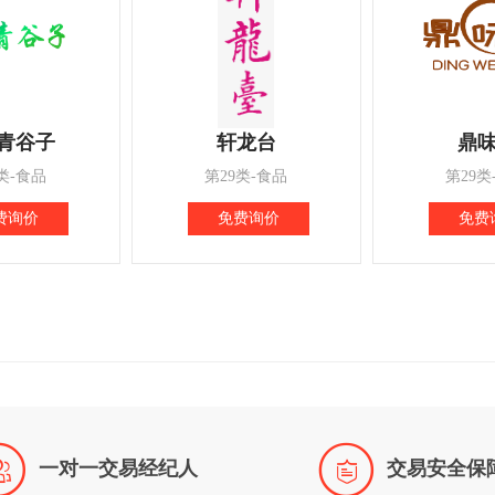
青谷子
轩龙台
鼎
类-食品
第29类-食品
第29类
费询价
免费询价
免费


一对一交易经纪人
交易安全保