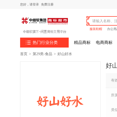
您好，
请登录
免费注册
服装鞋帽
办公用

热门行业分类
精品商标
电商商标
首页
>
第29类-食品
>
好山好水
好
有
所
类