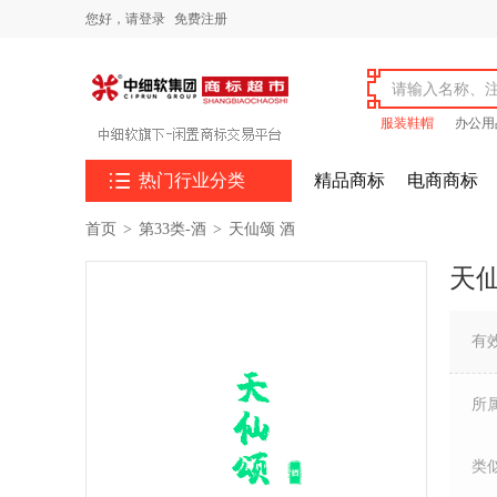
您好，
请登录
免费注册
服装鞋帽
办公用

热门行业分类
精品商标
电商商标
首页
>
第33类-酒
>
天仙颂 酒
天仙
有
所
类