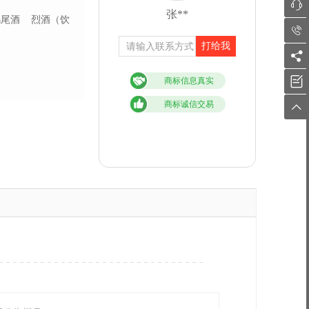

张**
鸡尾酒
烈酒（饮

打给我


商标信息真实
商标诚信交易
