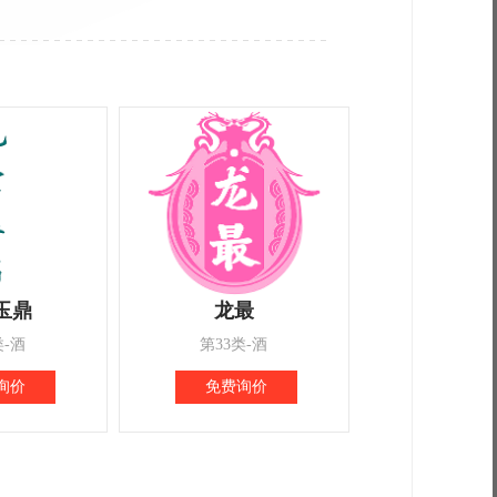
玉鼎
龙最
类-酒
第33类-酒
询价
免费询价