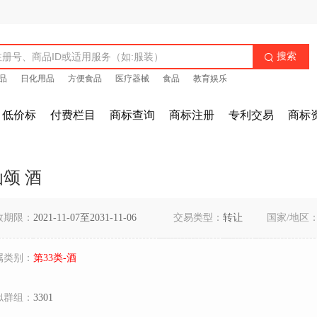
搜索

品
日化用品
方便食品
医疗器械
食品
教育娱乐
低价标
付费栏目
商标查询
商标注册
专利交易
商标
颂 酒
效期限：
2021-11-07至2031-11-06
交易类型：
转让
国家/地区
属类别：
第33类-酒
似群组：
3301