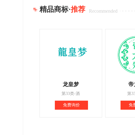
精品商标·
推荐
Recommended
龙皇梦
帝
第33类-酒
第3
免费询价
免