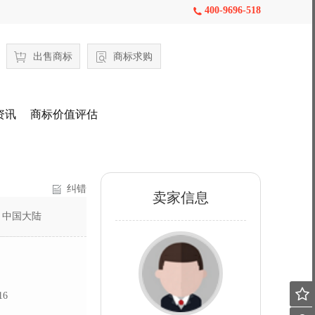
400-9696-518

出售商标
商标求购
资讯
商标价值评估
纠错
卖家信息
：
中国大陆

16