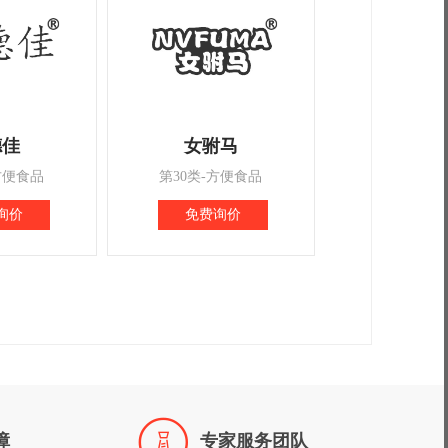
德佳
女驸马
方便食品
第30类-方便食品
询价
免费询价

障
专家服务团队