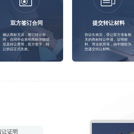
双方签订合同
提交转让材料
确认商标无误，签订转让合
协议生效后，受让双方准备相
同，合同中会表明商标详细信
关的商标转让申请、证明材
息及转让费用，双方签字，转
料、营业执照等，由中细软为
让协议正式生效。
您递交转让材料。
转让证明