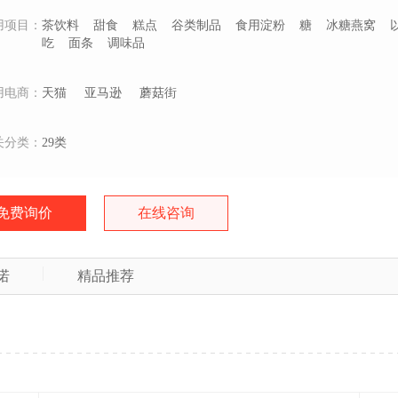
用项目：
茶饮料
甜食
糕点
谷类制品
食用淀粉
糖
冰糖燕窝
吃
面条
调味品
用电商：
天猫
亚马逊
蘑菇街
关分类：
29类
免费询价
在线咨询
诺
精品推荐