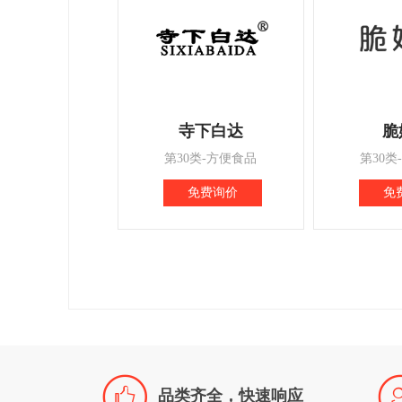
寺下白达
脆
第30类-方便食品
第30类
免费询价
免

品类齐全，快速响应