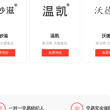
妙滋
温凯
沃
-方便食品
第30类-方便食品
第30类-
费询价
免费询价
免费


一对一交易经纪人
交易安全保