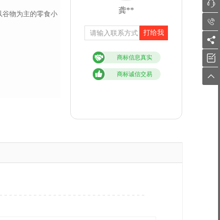

龚**
以谷物为主的零食小

打给我


商标信息真实
商标诚信交易
