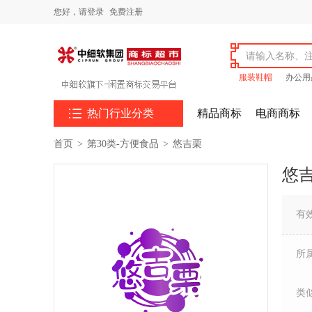
您好，
请登录
免费注册
服装鞋帽
办公用

热门行业分类
精品商标
电商商标
首页
>
第30类-方便食品
>
悠吉栗
悠
有
所
类