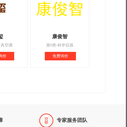
玺
康俊智
灯具空调
第9类-科学仪器
询价
免费询价

障
专家服务团队