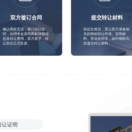
双方签订合同
提交转让材料
确认商标无误，签订转让合
协议生效后，受让双方准备相
同，合同中会表明商标详细信
关的商标转让申请、证明材
息及转让费用，双方签字，转
料、营业执照等，由中细软为
让协议正式生效。
您递交转让材料。
转让证明