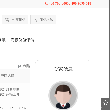
400-700-0065 / 400-9696-518

出售商标
商标求购
资讯
商标价值评估
纠错
卖家信息
：
中国大陆
1类-灯具空调
2类-运输工具

23
0724
0702