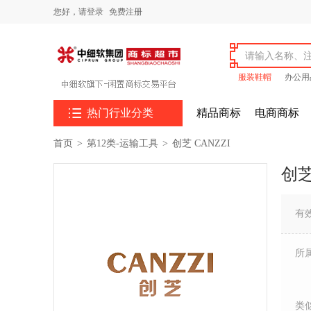
您好，
请登录
免费注册
服装鞋帽
办公用

热门行业分类
精品商标
电商商标
首页
>
第12类-运输工具
>
创芝 CANZZI
创芝
有
所
类