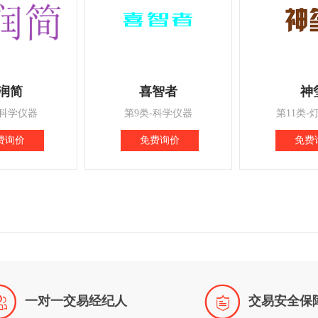
润简
喜智者
神
-科学仪器
第9类-科学仪器
第11类-
费询价
免费询价
免费


一对一交易经纪人
交易安全保