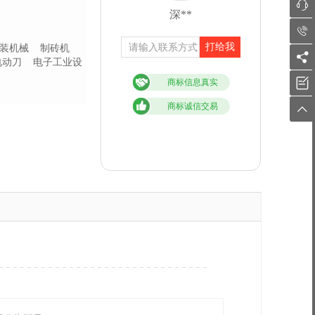

深**

打给我
装机械
制砖机

电动刀
电子工业设

商标信息真实
商标诚信交易
