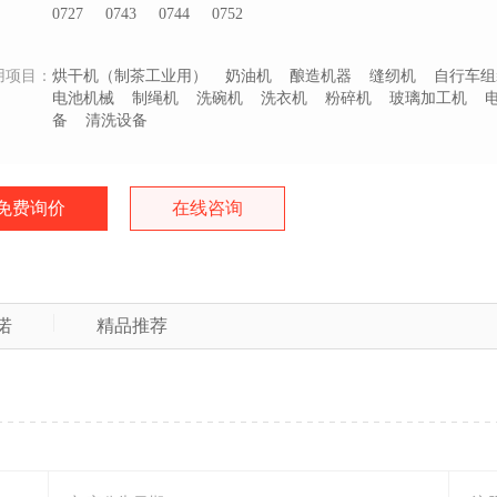
0727
0743
0744
0752
用项目：
烘干机（制茶工业用）
奶油机
酿造机器
缝纫机
自行车组
电池机械
制绳机
洗碗机
洗衣机
粉碎机
玻璃加工机
备
清洗设备
免费询价
在线咨询
诺
精品推荐