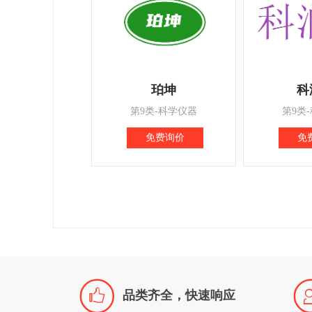
珀坤
科
第9类-科学仪器
第9类
免费询价
免

品类齐全，快速响应