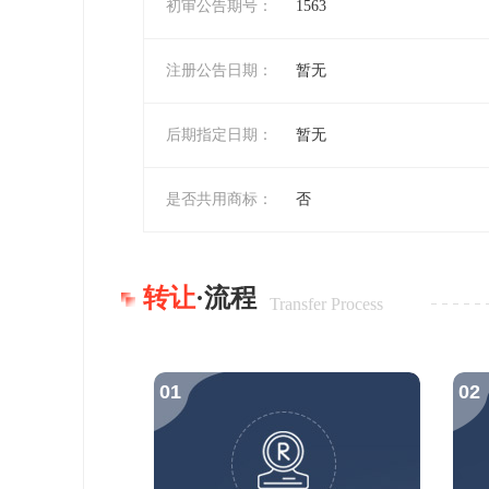
初审公告期号：
1563
注册公告日期：
暂无
后期指定日期：
暂无
是否共用商标：
否
转让
·流程
Transfer Process