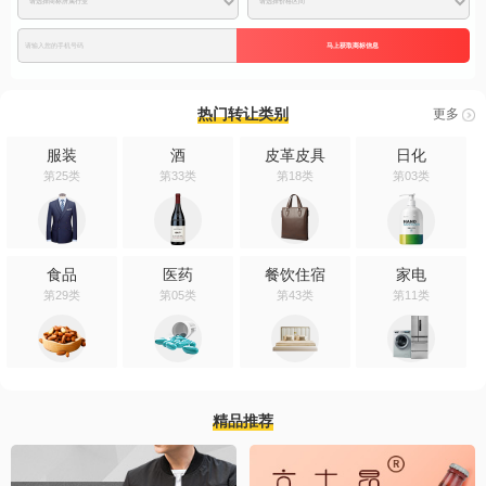
马上获取商标信息
热门转让类别
更多
服装
酒
皮革皮具
日化
第25类
第33类
第18类
第03类
食品
医药
餐饮住宿
家电
第29类
第05类
第43类
第11类
精品推荐