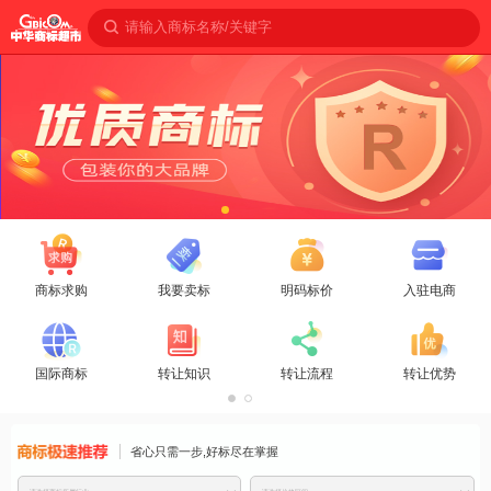
请输入商标名称/关键字
商标求购
我要卖标
明码标价
入驻电商
国际商标
转让知识
转让流程
转让优势
商标免费推
省心只需一步,好标尽在掌握
荐