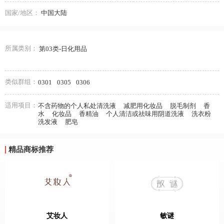
国家/地区：
中国大陆
所属类别：
第03类-日化用品
类似群组：
0301
0305
0306
适用项目：
不含药物的个人私处清洗液
减肥用化妆品
脱毛制剂
香
水
化妆品
香精油
个人清洁或祛味用阴道洗液
洗衣粉
洗发液
肥皂
精品商标推荐
艾妆人
敏谜