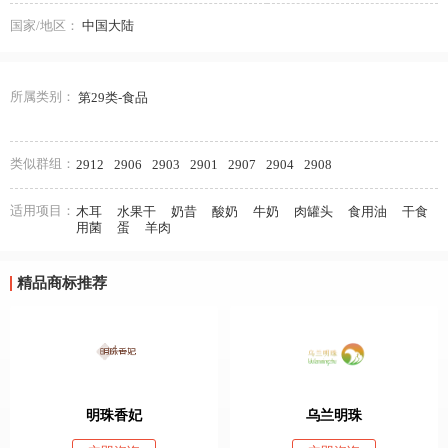
国家/地区：
中国大陆
所属类别：
第29类-食品
类似群组：
2912
2906
2903
2901
2907
2904
2908
适用项目：
木耳
水果干
奶昔
酸奶
牛奶
肉罐头
食用油
干食
用菌
蛋
羊肉
精品商标推荐
明珠香妃
乌兰明珠