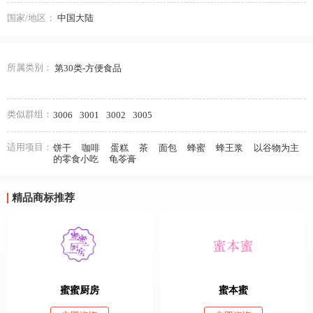
国家/地区：
中国大陆
所属类别：
第30类-方便食品
类似群组：
3006
3001
3002
3005
适用项目：
饼干
咖啡
蛋糕
茶
面包
蜂蜜
蜂王浆
以谷物为主
的零食小吃
龟苓膏
精品商标推荐
蜜蜜厨房
蜜本蜜