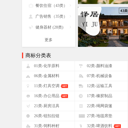

餐饮住宿（43类）


广告销售（35类）


健身器材 (28类)

更多
商标分类表
!
"
01类-化学原料
02类-颜料油漆
&
'
06类-金属材料
07类-机械设备
+
,
11类-灯具空调
12类-运输工具
0
1
16类-办公用品
17类-橡胶制品
5
6
21类-厨房洁具
22类-绳网袋篷
:
;
26类-钮扣拉链
27类-地毯席垫
?
@
31类-饲料种籽
32类-啤酒饮料