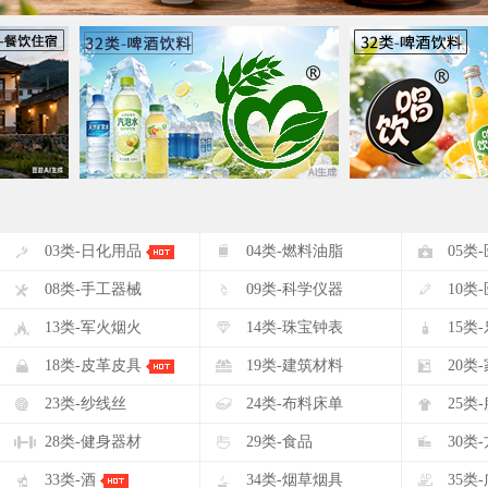
#
$
%
03类-日化用品
04类-燃料油脂
05类
(
)
*
08类-手工器械
09类-科学仪器
10类
-
.
/
13类-军火烟火
14类-珠宝钟表
15类
2
3
4
18类-皮革皮具
19类-建筑材料
20类
7
8
9
23类-纱线丝
24类-布料床单
25类
<
=
>
28类-健身器材
29类-食品
30类
A
B
C
33类-酒
34类-烟草烟具
35类