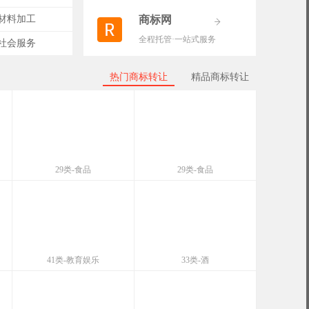
-材料加工
商标网
全程托管·一站式服务
-社会服务
热门商标转让
精品商标转让
29类-食品
29类-食品
41类-教育娱乐
33类-酒