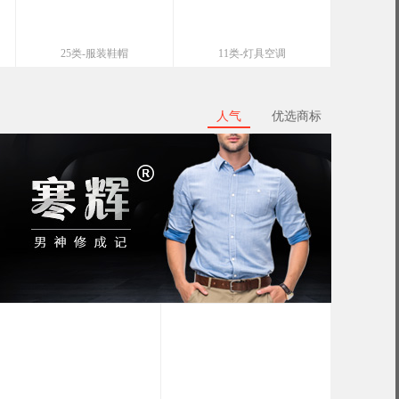
25类-服装鞋帽
11类-灯具空调
人气
优选商标