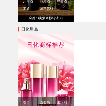
开胃酒
鸡尾酒
蜂蜜酒
米酒
酒精饮料
全部33类酒商标转让 >>
日化用品
香皂
洗面奶
去污剂