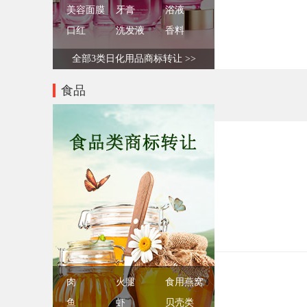
美容面膜
牙膏
浴液
口红
洗发液
香料
全部3类日化用品商标转让 >>
食品
肉
火腿
食用燕窝
鱼
虾
贝壳类