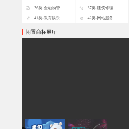
D
E
36类-金融物管
37类-建筑修理
I
J
41类-教育娱乐
42类-网站服务
闲置商标展厅