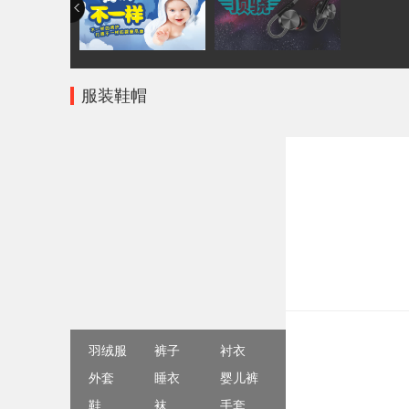
服装鞋帽
羽绒服
裤子
衬衣
外套
睡衣
婴儿裤
鞋
袜
手套