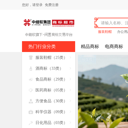
您好，
请登录
免费注册
服装鞋帽
办公用
热门行业分类
精品商标
电商商标

服装鞋帽（25类）


酒商标（33类）


食品商标（29类）


医药商标（05类）


方便食品（30类）


科学仪器（09类）


日化用品（03类）
