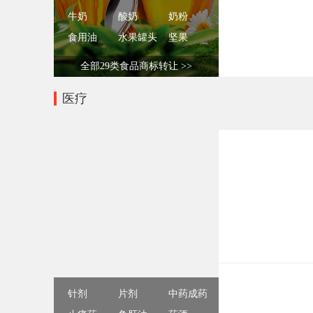
牛奶
酸奶
奶粉
食用油
水果罐头
坚果
全部29类食品商标转让 >>
医疗
针剂
片剂
中药成药