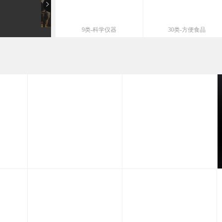
9类-科学仪器
30类-方便食品