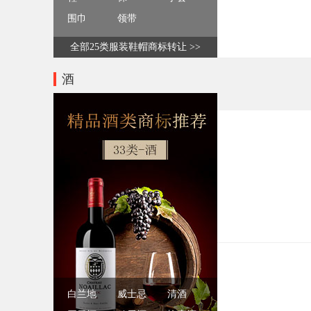
围巾
领带
全部25类服装鞋帽商标转让 >>
酒
白兰地
威士忌
清酒