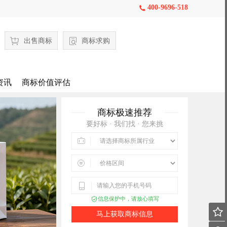
400-9696-518

出售商标
商标求购
资讯
商标价值评估
商标极速推荐
要好标 · 我们找 · 您来挑



信息保护中，请放心填写


马上获取商标信息