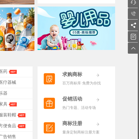





-医药
求购商标
-医疗器械
百万商标库·免费为你找
-乐器
促销活动
-家具
热门专题、活动专场
-服装鞋帽
商标注册
-方便食品
量身定制商标注册方案
-广告销售