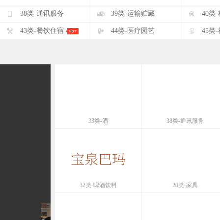
F
G
H
38类-通讯服务
39类-运输贮藏
40类
K
L
M
43类-餐饮住宿
44类-医疗园艺
45类
33类-酒
38类-通讯服务
32类-啤酒饮料
20类-家具