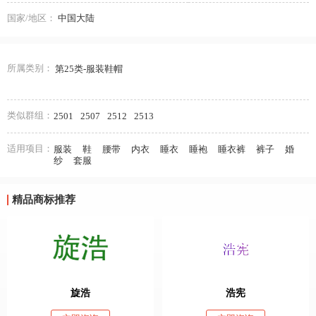
国家/地区：
中国大陆
所属类别：
第25类-服装鞋帽
类似群组：
2501
2507
2512
2513
适用项目：
服装
鞋
腰带
内衣
睡衣
睡袍
睡衣裤
裤子
婚
纱
套服
精品商标推荐
旋浩
浩宪