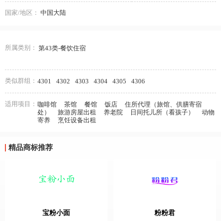
国家/地区：
中国大陆
所属类别：
第43类-餐饮住宿
类似群组：
4301
4302
4303
4304
4305
4306
适用项目：
咖啡馆
茶馆
餐馆
饭店
住所代理（旅馆、供膳寄宿
处）
旅游房屋出租
养老院
日间托儿所（看孩子）
动物
寄养
烹饪设备出租
精品商标推荐
宝粉小面
粉粉君