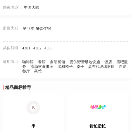
国家/地区：
中国大陆
所属类别：
第43类-餐饮住宿
类似群组：
4301
4302
4306
适用项目：
咖啡馆
餐馆
自助餐馆
提供野营场地设施
饭店
酒吧服
务
流动饮食供应
出租椅子、桌子、桌布和玻璃器皿
自助
餐厅
茶馆
精品商标推荐
串
钳忙后忙