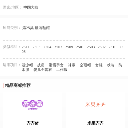
国家/地区：
中国大陆
所属类别：
第25类-服装鞋帽
类似群组：
2511
2505
2504
2507
2509
2501
2503
2502
2510
25
08
适用项目：
游泳帽
披肩
滑雪手套
袜带
空顶帽
套鞋
戏装
防
水服
婴儿全套衣
工作服
精品商标推荐
齐齐猪
米果齐齐