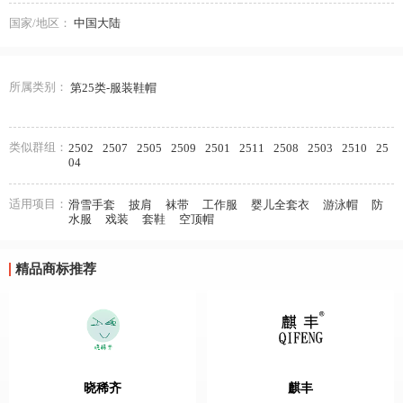
国家/地区：
中国大陆
所属类别：
第25类-服装鞋帽
类似群组：
2502
2507
2505
2509
2501
2511
2508
2503
2510
25
04
适用项目：
滑雪手套
披肩
袜带
工作服
婴儿全套衣
游泳帽
防
水服
戏装
套鞋
空顶帽
精品商标推荐
晓稀齐
麒丰