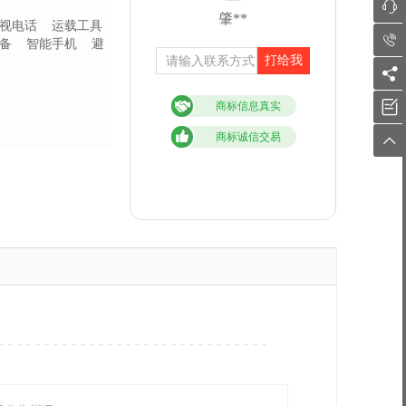

肇**
视电话
运载工具

设备
智能手机
避
打给我


商标信息真实
商标诚信交易
