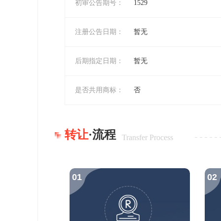
初审公告期号：
1529
注册公告日期：
暂无
后期指定日期：
暂无
是否共用商标：
否
转让
·流程
Transfer Process