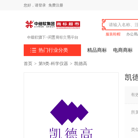
您好，
请登录
免费注册
服装鞋帽
办公用

热门行业分类
精品商标
电商商标
首页
>
第9类-科学仪器
>
凯德高
凯
有
所
类