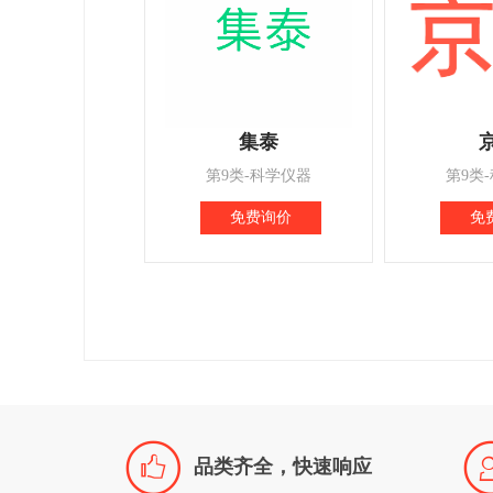
集泰
第9类-科学仪器
第9类
免费询价
免

品类齐全，快速响应