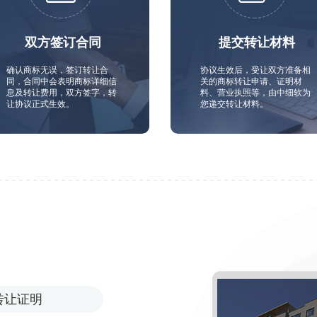
双方签订合同
提交转让材料
确认商标无误，签订转让合
协议生效后，受让双方准备相
同，合同中会表明商标详细信
关的商标转让申请、证明材
息及转让费用，双方签字，转
料、营业执照等，由中细软为
让协议正式生效。
您递交转让材料。
转让证明