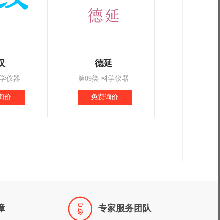
汉
德延
科学仪器
第09类-科学仪器
询价
免费询价

障
专家服务团队