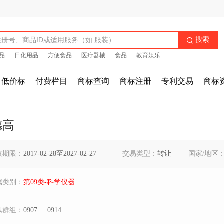
搜索

品
日化用品
方便食品
医疗器械
食品
教育娱乐
低价标
付费栏目
商标查询
商标注册
专利交易
商标
德高
效期限：
2017-02-28至2027-02-27
交易类型：
转让
国家/地区
属类别：
第09类-科学仪器
似群组：
0907
0914