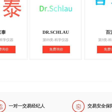
京泰
DR.SCHLAU
百
-科学仪器
第09类-科学仪器
第9类-
费询价
免费询价
免费


一对一交易经纪人
交易安全保