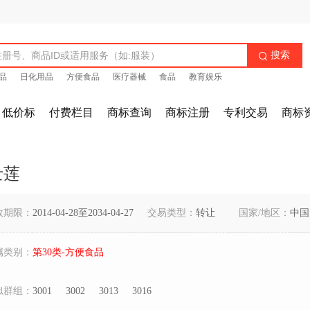
搜索

品
日化用品
方便食品
医疗器械
食品
教育娱乐
低价标
付费栏目
商标查询
商标注册
专利交易
商标
士莲
效期限：
2014-04-28至2034-04-27
交易类型：
转让
国家/地区：
中国
属类别：
第30类-方便食品
似群组：
3001
3002
3013
3016