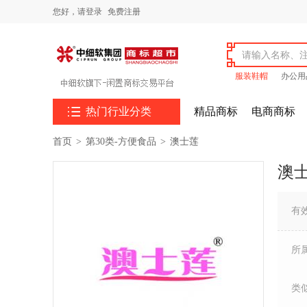
您好，
请登录
免费注册
服装鞋帽
办公用

热门行业分类
精品商标
电商商标
首页
>
第30类-方便食品
>
澳士莲
澳
有
所
类