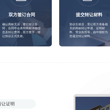
双方签订合同
提交转让材料
确认商标无误，签订转让合
协议生效后，受让双方准备相
同，合同中会表明商标详细信
关的商标转让申请、证明材
息及转让费用，双方签字，转
料、营业执照等，由中细软为
让协议正式生效。
您递交转让材料。
转让证明