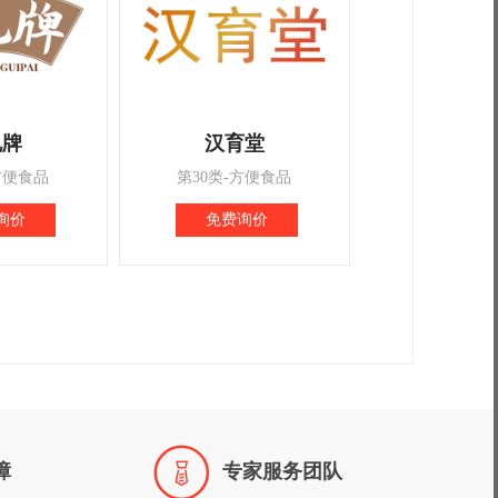
龟牌
汉育堂
方便食品
第30类-方便食品
询价
免费询价

障
专家服务团队