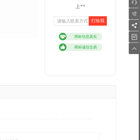

上**

打给我


商标信息真实
商标诚信交易
