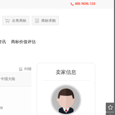
400-9696-518

出售商标
商标求购
资讯
商标价值评估
纠错
卖家信息
：
中国大陆

08