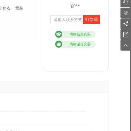

官**
全套衣
童装

打给我


商标信息真实
商标诚信交易
