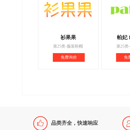
衫果果
帕妃 
第25类-服装鞋帽
第25类
免费询价
免

品类齐全，快速响应