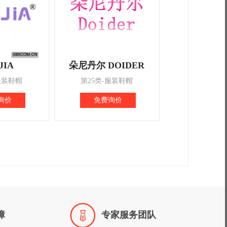
JIA
朵尼丹尔 DOIDER
服装鞋帽
第25类-服装鞋帽
询价
免费询价

障
专家服务团队