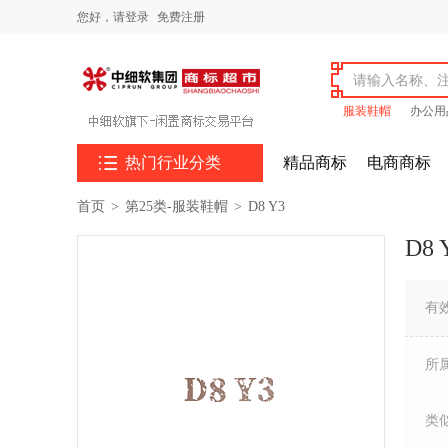
您好，
请登录
免费注册
服装鞋帽
办公用

热门行业分类
精品商标
电商商标
首页
>
第25类-服装鞋帽
>
D8 Y3
D8 
有
所
类