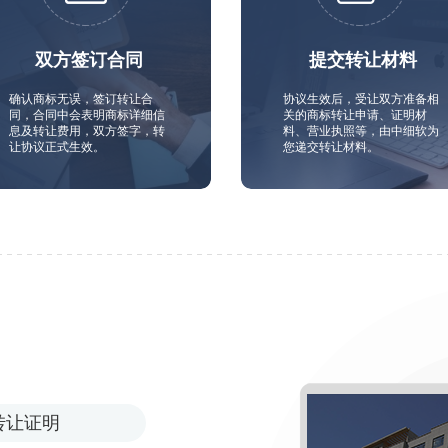
双方签订合同
提交转让材料
确认商标无误，签订转让合
协议生效后，受让双方准备相
同，合同中会表明商标详细信
关的商标转让申请、证明材
息及转让费用，双方签字，转
料、营业执照等，由中细软为
让协议正式生效。
您递交转让材料。
转让证明