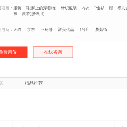
用项目：
服装
鞋(脚上的穿着物)
针织服装
内衣
T恤衫
帽
婴儿
袜
皮带(服饰用)
用电商：
天猫
京东
亚马逊
聚美优品
1号店
蘑菇街
免费询价
在线咨询
诺
精品推荐