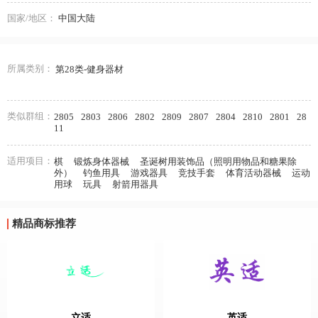
国家/地区：
中国大陆
所属类别：
第28类-健身器材
类似群组：
2805
2803
2806
2802
2809
2807
2804
2810
2801
28
11
适用项目：
棋
锻炼身体器械
圣诞树用装饰品（照明用物品和糖果除
外）
钓鱼用具
游戏器具
竞技手套
体育活动器械
运动
用球
玩具
射箭用器具
精品商标推荐
立适
英适