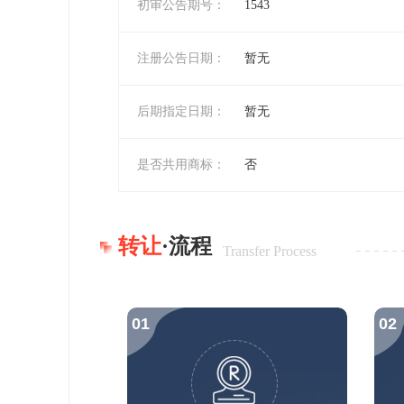
初审公告期号：
1543
注册公告日期：
暂无
后期指定日期：
暂无
是否共用商标：
否
转让
·流程
Transfer Process