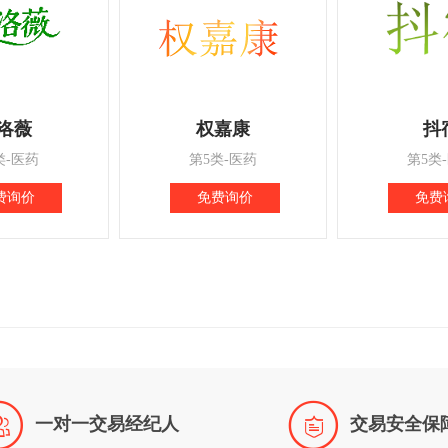
洛薇
权嘉康
抖
类-医药
第5类-医药
第5类
费询价
免费询价
免费


一对一交易经纪人
交易安全保