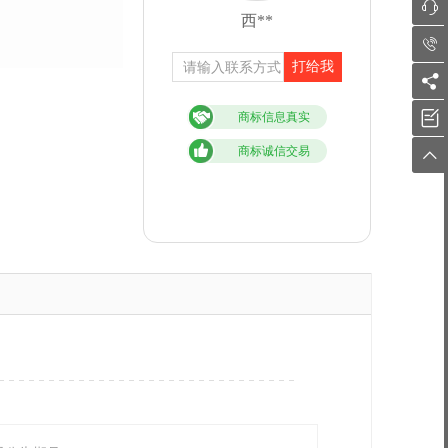

西**

打给我


商标信息真实
商标诚信交易
