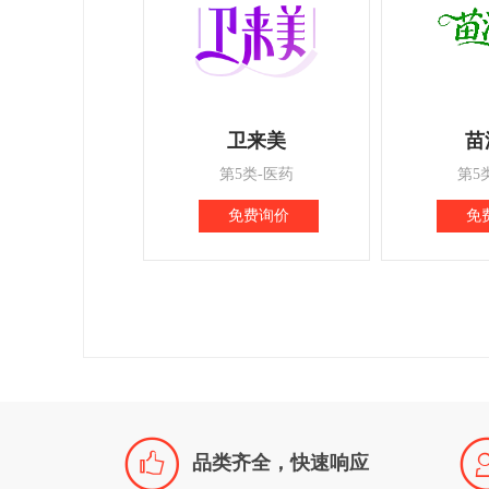
卫来美
苗
第5类-医药
第5
免费询价
免

品类齐全，快速响应