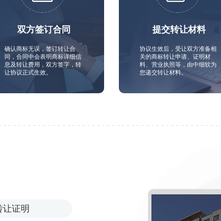
双方签订合同
提交转让材料
确认商标无误，签订转让合
协议生效后，受让双方准备相
同，合同中会表明商标详细信
关的商标转让申请、证明材
息及转让费用，双方签字，转
料、营业执照等，由中细软为
让协议正式生效。
您递交转让材料。
转让证明