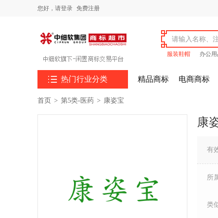
您好，
请登录
免费注册
服装鞋帽
办公用

热门行业分类
精品商标
电商商标
首页
>
第5类-医药
>
康姿宝
康
有
所
类