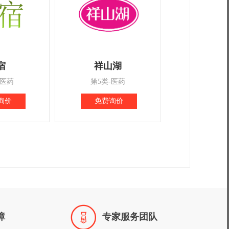
宿
祥山湖
-医药
第5类-医药
询价
免费询价

障
专家服务团队