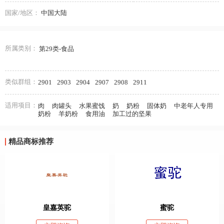
国家/地区：
中国大陆
所属类别：
第29类-食品
类似群组：
2901
2903
2904
2907
2908
2911
适用项目：
肉
肉罐头
水果蜜饯
奶
奶粉
固体奶
中老年人专用
奶粉
羊奶粉
食用油
加工过的坚果
精品商标推荐
皇嘉英驼
蜜驼