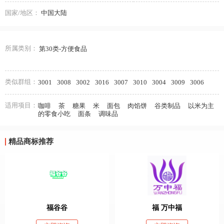
国家/地区：
中国大陆
所属类别：
第30类-方便食品
类似群组：
3001
3008
3002
3016
3007
3010
3004
3009
3006
适用项目：
咖啡
茶
糖果
米
面包
肉馅饼
谷类制品
以米为主
的零食小吃
面条
调味品
精品商标推荐
福谷谷
福 万中福