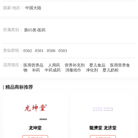
国家/地区：
中国大陆
所属类别：
第05类-医药
类似群组：
0502
0501
0506
0503
适用项目：
医用营养品
人用药
营养补充剂
婴儿食品
医用营养食
物
补药
中药成药
消毒纸巾
净化剂
婴儿奶粉
精品商标推荐
龙坤堂
龍濟堂 龙济堂