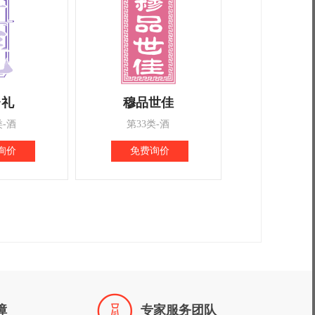
台礼
穆品世佳
类-酒
第33类-酒
询价
免费询价

障
专家服务团队