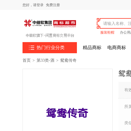
您好，
请登录
免费注册
服装鞋帽
办公用

热门行业分类
精品商标
电商商标
首页
>
第33类-酒
>
鸳鸯传奇
鸳
有
所
类