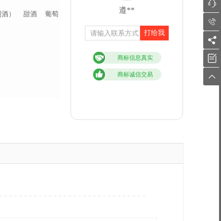

遵**
烈酒）
甜酒
葡萄

打给我


商标信息真实
商标诚信交易
