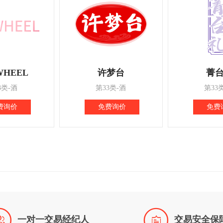
WHEEL
许梦台
菁
3类-酒
第33类-酒
第33
费询价
免费询价
免费


一对一交易经纪人
交易安全保