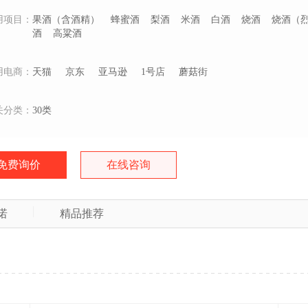
用项目：
果酒（含酒精）
蜂蜜酒
梨酒
米酒
白酒
烧酒
烧酒（
酒
高粱酒
用电商：
天猫
京东
亚马逊
1号店
蘑菇街
关分类：
30类
免费询价
在线咨询
诺
精品推荐