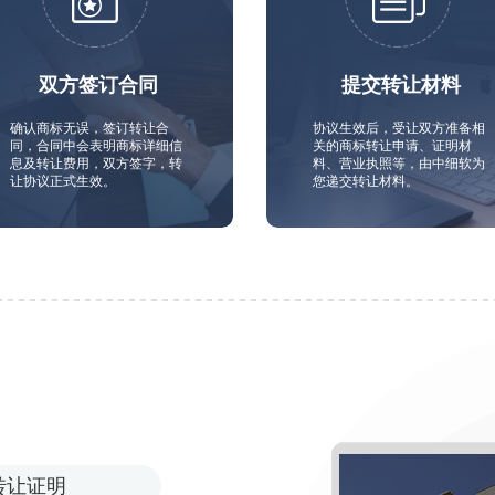
双方签订合同
提交转让材料
确认商标无误，签订转让合
协议生效后，受让双方准备相
同，合同中会表明商标详细信
关的商标转让申请、证明材
息及转让费用，双方签字，转
料、营业执照等，由中细软为
让协议正式生效。
您递交转让材料。
转让证明