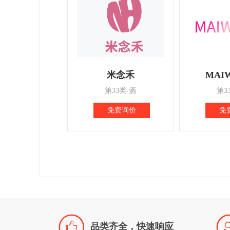
米念禾
MAI
第33类-酒
第3
免费询价
免

品类齐全，快速响应