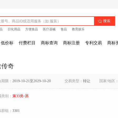
搜索

品
日化用品
方便食品
医疗器械
食品
教育娱乐
低价标
付费栏目
商标查询
商标注册
专利交易
商标
鸯传奇
效期限：
2019-10-21至2029-10-20
交易类型：
转让
国家/地区
属类别：
第33类-酒
似群组：
3301