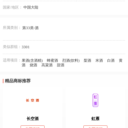
国家/地区：
中国大陆
所属类别：
第33类-酒
类似群组：
3301
适用项目：
果酒(含酒精)
蜂蜜酒
烈酒(饮料)
梨酒
米酒
白酒
黄
酒
烧酒
高粱酒
甜酒
精品商标推荐
长空酒
虹雁