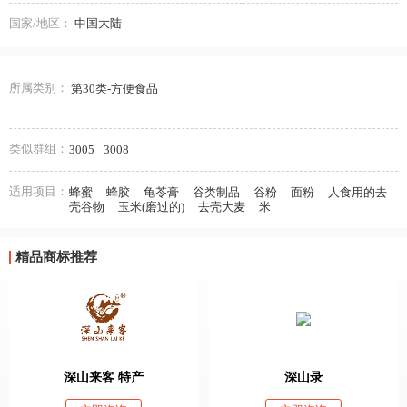
国家/地区：
中国大陆
所属类别：
第30类-方便食品
类似群组：
3005
3008
适用项目：
蜂蜜
蜂胶
龟苓膏
谷类制品
谷粉
面粉
人食用的去
壳谷物
玉米(磨过的)
去壳大麦
米
精品商标推荐
深山来客 特产
深山录