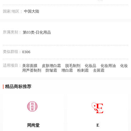
国家/地区：
中国大陆
所属类别：
第03类-日化用品
类似群组：
0306
适用项目：
美容面膜
皮肤增白霜
脱毛制剂
化妆品
化妆用油
化妆
用芦荟制剂
防皱霜
增白霜
粉刺霜
去斑霜
精品商标推荐
同尚堂
E