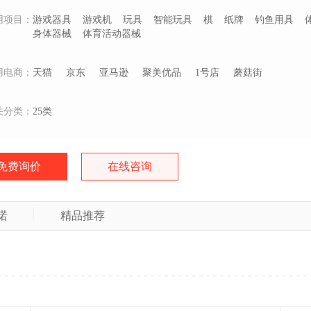
用项目：
游戏器具
游戏机
玩具
智能玩具
棋
纸牌
钓鱼用具
身体器械
体育活动器械
用电商：
天猫
京东
亚马逊
聚美优品
1号店
蘑菇街
关分类：
25类
免费询价
在线咨询
诺
精品推荐