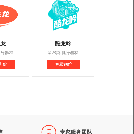
飞龙
酷龙吟
健身器材
第28类-健身器材
询价
免费询价

障
专家服务团队