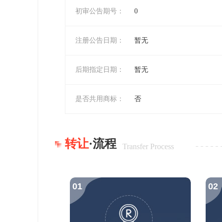
初审公告期号：
0
注册公告日期：
暂无
后期指定日期：
暂无
是否共用商标：
否
转让
·流程
Transfer Process