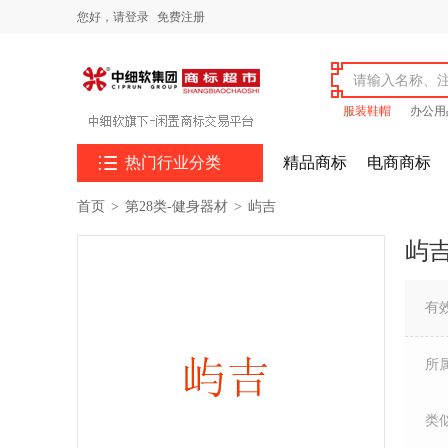
您好，
请登录
免费注册
服装鞋帽
办公用

热门行业分类
精品商标
电商商标
首页
>
第28类-健身器材
>
屿吉
屿
有
所
类