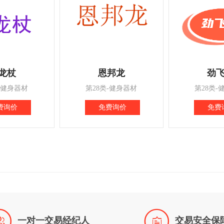
龙杖
恩邦龙
劲
-健身器材
第28类-健身器材
第28类-
费询价
免费询价
免费


一对一交易经纪人
交易安全保