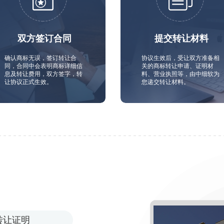
双方签订合同
提交转让材料
确认商标无误，签订转让合
协议生效后，受让双方准备相
同，合同中会表明商标详细信
关的商标转让申请、证明材
息及转让费用，双方签字，转
料、营业执照等，由中细软为
让协议正式生效。
您递交转让材料。
转让证明