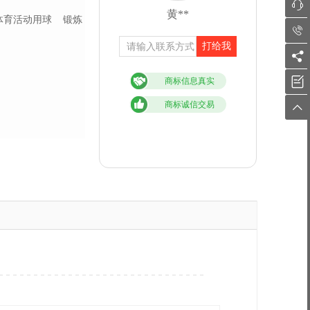

黄**
体育活动用球
锻炼

打给我


商标信息真实
商标诚信交易
