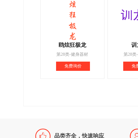
鸥炫狂极龙
训
第28类-健身器材
第28类
免费询价
免

品类齐全，快速响应