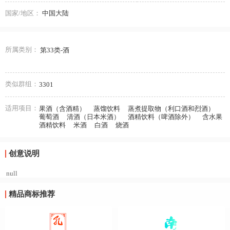
国家/地区：
中国大陆
所属类别：
第33类-酒
类似群组：
3301
适用项目：
果酒（含酒精）
蒸馏饮料
蒸煮提取物（利口酒和烈酒）
葡萄酒
清酒（日本米酒）
酒精饮料（啤酒除外）
含水果
酒精饮料
米酒
白酒
烧酒
创意说明
null
精品商标推荐