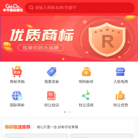
请输入商标名称/关键字
商标求购
我要卖标
明码标价
入驻电商
国际商标
转让知识
转让流程
转让优势
商标免费推
省心只需一步,好标尽在掌握
荐