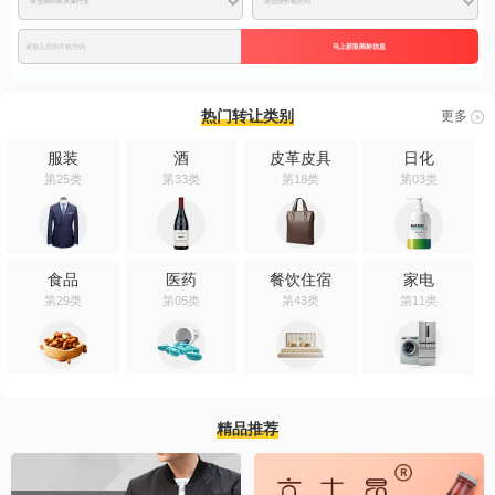
马上获取商标信息
热门转让类别
更多
服装
酒
皮革皮具
日化
第25类
第33类
第18类
第03类
食品
医药
餐饮住宿
家电
第29类
第05类
第43类
第11类
精品推荐