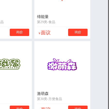
缔能量
食品
第29类-食品
面议
询价
询价
￥
激萌森
第30类-方便食品