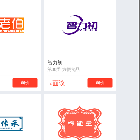
智力初
第30类-方便食品
面议
询价
询价
￥