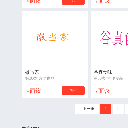
面议
面议
询价
￥
￥
徽当家
谷真食味
第30类-方便食品
第30类-方便食品
面议
面议
询价
￥
￥
上一页
1
2
