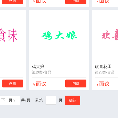
面议
面议
询价
询价
￥
￥
鸡大娘
欢喜花田
第29类-食品
第29类-食品
面议
面议
询价
询价
￥
￥
下一页
共2页
到第
页
确认
