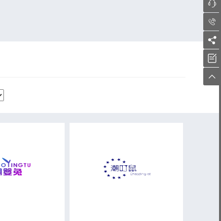




