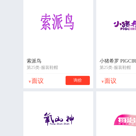
索派鸟
小猪希罗 PIGCI
第25类-服装鞋帽
第25类-服装鞋帽
面议
面议
询价
￥
￥