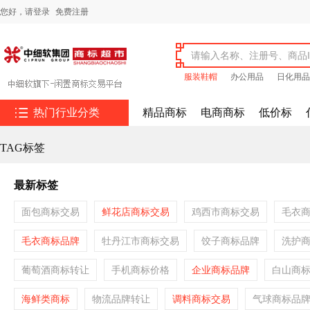
您好，
请登录
免费注册
服装鞋帽
办公用品
日化用品

热门行业分类
精品商标
电商商标
低价标
TAG标签
最新标签
面包商标交易
鲜花店商标交易
鸡西市商标交易
毛衣
毛衣商标品牌
牡丹江市商标交易
饺子商标品牌
洗护
葡萄酒商标转让
手机商标价格
企业商标品牌
白山商
海鲜类商标
物流品牌转让
调料商标交易
气球商标品