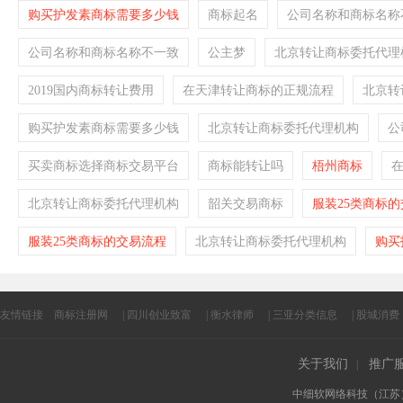
购买护发素商标需要多少钱
商标起名
公司名称和商标名称
公司名称和商标名称不一致
公主梦
北京转让商标委托代理
2019国内商标转让费用
在天津转让商标的正规流程
北京转
购买护发素商标需要多少钱
北京转让商标委托代理机构
公
买卖商标选择商标交易平台
商标能转让吗
梧州商标
北京转让商标委托代理机构
韶关交易商标
服装25类商标
服装25类商标的交易流程
北京转让商标委托代理机构
购买
友情链接
商标注册网
|
四川创业致富
|
衡水律师
|
三亚分类信息
|
股城消费
关于我们
推广
|
中细软网络科技（江苏