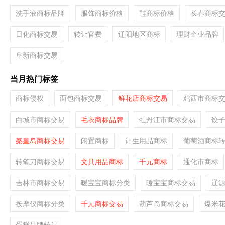
洗手液商标品牌
服饰商标价格
鞋商标价格
长春商标
日化商标交易
转让官费
辽阳地区商标
理财企业品牌
阜新商标交易
当月热门标签
商标侵权
面包商标交易
鲜花店商标交易
鸡西市商标
白城市商标交易
毛衣商标品牌
牡丹江市商标交易
饺
秦皇岛商标交易
闲置商标
计生用品商标
葡萄酒商标
转笔刀商标交易
文具用品商标
千元商标
通化市商标
吉林市商标交易
暖宝宝商标分类
暖宝宝商标交易
辽
按摩仪商标分类
千元商标交易
葫芦岛商标交易
爆米