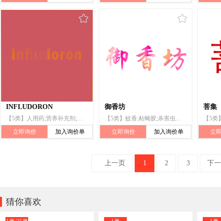
INFLUDORON
御香坊
菩集
【5类】人用药;营养补充剂;净化剂;防蛀剂;医用药物;片剂;药制糖果;婴儿奶粉;防风湿手环;兽医用药
【5类】蚊香;粘蝇胶;杀害虫剂;灭鼠剂;消灭有害动物制剂;灭微生物剂;除草剂;防蛀剂;杀螨剂;卫生球
立即询价
加入询价单
立即询价
加入询价单
立
上一页
1
2
3
下一

猜你喜欢