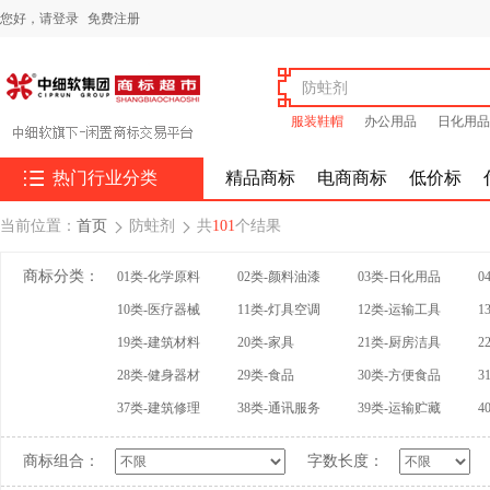
您好，
请登录
免费注册
服装鞋帽
办公用品
日化用品

热门行业分类
精品商标
电商商标
低价标
当前位置：
首页
防蛀剂
共
101
个结果


商标分类：
01类-化学原料
02类-颜料油漆
03类-日化用品
0
10类-医疗器械
11类-灯具空调
12类-运输工具
1
19类-建筑材料
20类-家具
21类-厨房洁具
2
28类-健身器材
29类-食品
30类-方便食品
3
37类-建筑修理
38类-通讯服务
39类-运输贮藏
4
商标组合：
字数长度：