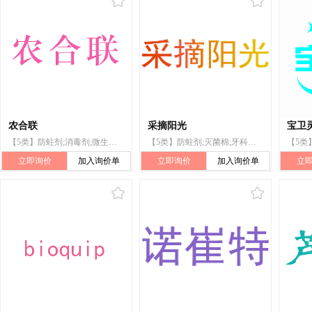
农合联
采摘阳光
宝卫
【5类】防蛀剂;消毒剂;微生物用营养物质;出牙剂;医用保健袋;蚊香
【5类】防蛀剂;灭菌棉;牙科用橡胶;净化剂;动物用维生素;宠物尿布
立即询价
加入询价单
立即询价
加入询价单
立