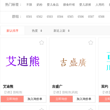
热门标签：
不限
奶粉
婴儿食品
膳食纤维
婴儿尿裤
人用药
群组：
0501
0502
0503
0504
0505
0506
0507
0508
默认排序
热度
新近上架
艾迪熊
吉盛广
茧约
【5类】防蛀剂
【5类】防蛀剂;药枕
【5类
立即询价
加入询价单
立即询价
加入询价单
立