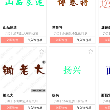
山品良造
博卷特
透锐
【5类】消毒剂;人用药;抗菌洗手液;净化剂;杀虫剂;蚊香;防蛀剂;杀螨剂;婴儿尿裤
【5类】杀虫剂;杀昆虫剂;农业用杀菌剂;灭鼠剂;驱昆虫剂;除草剂;杀螨剂;防蛀剂;灭蝇剂;卫生球
立即询价
加入询价单
立即询价
加入询价单
立
锄老大
扬兴
面甄
【5类】杀害虫剂;杀昆虫剂;除草剂;杀螨剂;灭幼虫剂;灭干朽真菌制剂;土壤消毒剂;防蛀剂;鼠药;空气清新剂
【5类】消毒剂;婴儿食品;净化剂;兽医用药;防蛀剂;卫生球;婴儿尿布;牙用光洁剂
立即询价
加入询价单
立即询价
加入询价单
立