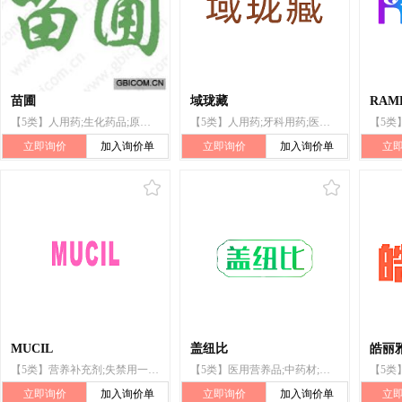
苗圃
域珑藏
RAM
【5类】人用药;生化药品;原料药;医用诊断制剂;麻醉剂(局麻药);医药制剂;疫苗;牙科用药;医用酶制剂;医药生物制剂
【5类】人用药;牙科用药;医用营养品;婴儿奶粉;空气净化制剂;兽医用药;除草剂;婴儿尿裤;牙填料;垫宠物箱用一次性吸收垫
立即询价
加入询价单
立即询价
加入询价单
立
MUCIL
盖纽比
皓丽
【5类】营养补充剂;失禁用一次性尿布;催眠镇静剂;除鸡眼药物;抗氧化药;消毒剂;牙科用药;薄荷醇;药草;皮肤病用乳霜
【5类】医用营养品;中药材;兽医用药;医用敷料;医用酶;医用膏药;消毒剂;消灭有害动物制剂;牙科用药;人用药
立即询价
加入询价单
立即询价
加入询价单
立