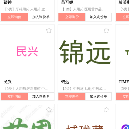
茯神
苗可妮
珍芙
【5类】牙科用药;人用药;空气净化制剂;兽医用药;消灭有害动物制剂;医用填料;牙填料
【5类】人用药;医用营养品;减肥茶;婴儿食品;中药材;牙科用药;兽医用药;医用棉;卫生巾;消毒剂
立即询价
加入询价单
立即询价
加入询价单
立
民兴
锦远
TIME
【5类】人用药;牙科用药;中药成药;医用白朊食品;净化剂;牲畜用洗涤剂(杀虫剂);卫生巾;牙填料;宠物尿布
【5类】中药材;贴剂;中药成药;片剂;消毒剂;人用药;牙科用药;医用药物;止痛药;眼药水
立即询价
加入询价单
立即询价
加入询价单
立