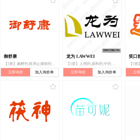
御舒康
龙为 LAWWEI
笑口
【5类】麻醉剂;医用止痛制剂;泥敷剂;药茶;药油;医用药膏;补药;牙科用药;药用植物提取物;药酒
【5类】人用药;原料药;中药成药;卫生巾;医用营养品;兽医用药;牙科用药;杀虫剂;婴儿食品;空气清新剂
立即询价
加入询价单
立即询价
加入询价单
立