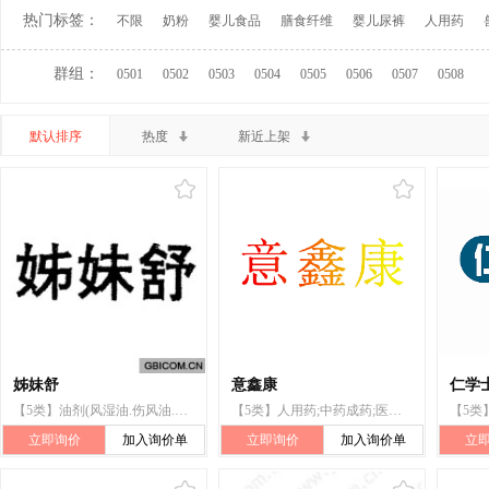
热门标签：
不限
奶粉
婴儿食品
膳食纤维
婴儿尿裤
人用药
群组：
0501
0502
0503
0504
0505
0506
0507
0508
默认排序
热度
新近上架
姊妹舒
意鑫康
仁学
【5类】油剂(风湿油.伤风油.清凉油);止痒水;医用营养饲料;杀虫剂;牙科用药
【5类】人用药;中药成药;医用药膏;牙科用药;医用营养品;净化剂;兽医用药;杀虫剂;卫生巾;中药袋
立即询价
加入询价单
立即询价
加入询价单
立