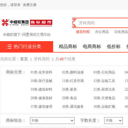
您好，
请登录
免费注册
服装鞋帽
办公用品
日化用品

热门行业分类
精品商标
电商商标
低价标
当前位置：
首页
牙科用药
共
48
个结果


商标分类：
01类-化学原料
02类-颜料油漆
03类-日化用品
0
10类-医疗器械
11类-灯具空调
12类-运输工具
1
19类-建筑材料
20类-家具
21类-厨房洁具
2
28类-健身器材
29类-食品
30类-方便食品
3
37类-建筑修理
38类-通讯服务
39类-运输贮藏
4
商标组合：
字数长度：