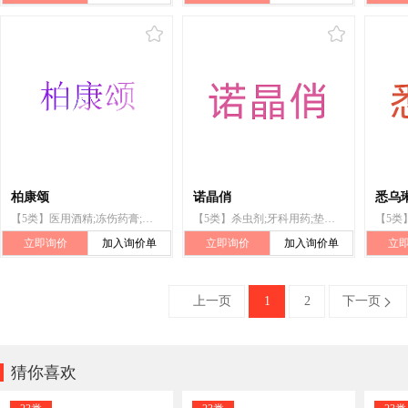
柏康颂
诺晶俏
悉乌
【5类】医用酒精;冻伤药膏;医用止痛制剂;安眠药;牙科用药;抗生素;牲畜用洗涤剂（杀虫剂）;医用营养食物;婴儿食品;医用胶布
【5类】杀虫剂;牙科用药;垫宠物箱用一次性吸收垫;医用药膏;婴儿尿裤;空气净化制剂;牙填料;兽医用药;除草剂;医用营养品
立即询价
加入询价单
立即询价
加入询价单
立
上一页
1
2
下一页


猜你喜欢