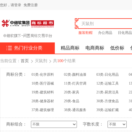
您好，
请登录
免费注册
服装鞋帽
办公用品
日化用品

热门行业分类
精品商标
电商商标
低价标
当前位置：
首页
灭鼠剂
共
100
个结果


商标分类：
01类-化学原料
02类-颜料油漆
03类-日化用品
0
10类-医疗器械
11类-灯具空调
12类-运输工具
1
19类-建筑材料
20类-家具
21类-厨房洁具
2
28类-健身器材
29类-食品
30类-方便食品
3
37类-建筑修理
38类-通讯服务
39类-运输贮藏
4
商标组合：
字数长度：