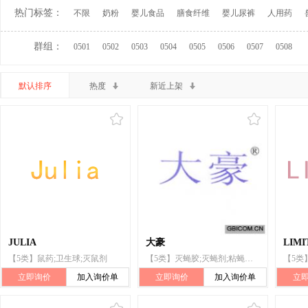
热门标签：
不限
奶粉
婴儿食品
膳食纤维
婴儿尿裤
人用药
群组：
0501
0502
0503
0504
0505
0506
0507
0508
默认排序
热度
新近上架
JULIA
大豪
LIMI
【5类】鼠药;卫生球;灭鼠剂
【5类】灭蝇胶;灭蝇剂;粘蝇纸;捕蝇粘胶剂;蚊香;驱虫剂;灭鼠剂;粘鼠板;卫生球
立即询价
加入询价单
立即询价
加入询价单
立