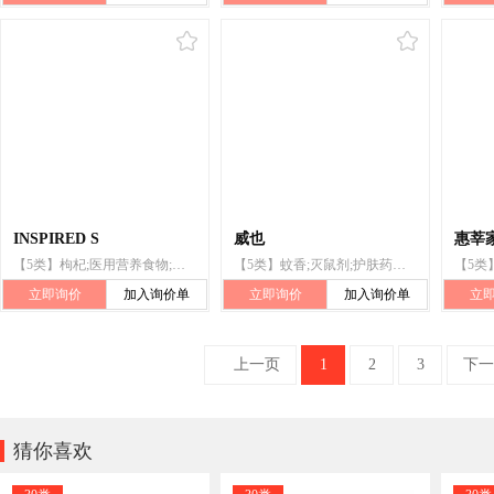
INSPIRED S
威也
惠莘
【5类】枸杞;医用营养食物;婴儿食品;营养补充剂;动物用膳食补充剂;灭鼠剂;鼠药;婴儿配方奶粉;人用药
【5类】蚊香;灭鼠剂;护肤药剂;消毒纸巾;杀虫剂;净化剂;消毒剂;人用药;动物用洗涤剂（杀虫剂）;兽医用药
立即询价
加入询价单
立即询价
加入询价单
立
上一页
1
2
3
下一

猜你喜欢