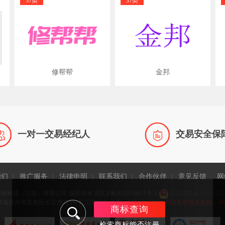
37类
37类
修帮帮
金邦


一对一交易经纪人
交易安全保
我们
推广服务
法律申明
联系我们
合作伙伴
意见反馈
网
|
|
|
|
|
网络科技（江苏）有限公司 版权所有
苏ICP备2023054451号-2
京公网安备 11011102
省苏州市高新区长江路815号长江湾广场 传真：010-58143981
全国免费服务热线：400-9
商标查询
检索商标能否注册