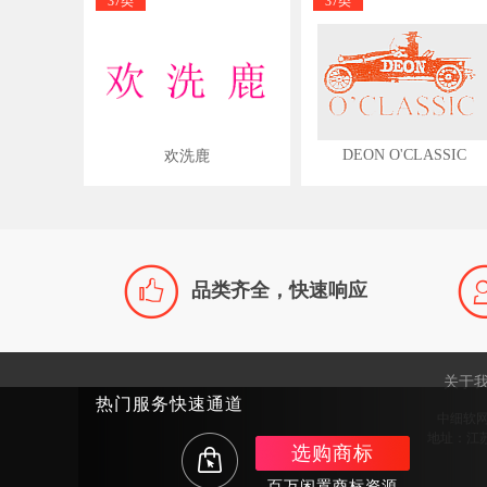
37类
37类
DEON O'CLASSIC
欢洗鹿

品类齐全，快速响应
关于
热门服务快速通道
中细软
地址：江苏
选购商标
百万闲置商标资源