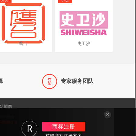
37类
37类
鹰台
史卫沙

障
专家服务团队
站地图
001886号
696-518
商标注册
获取商标注册方案