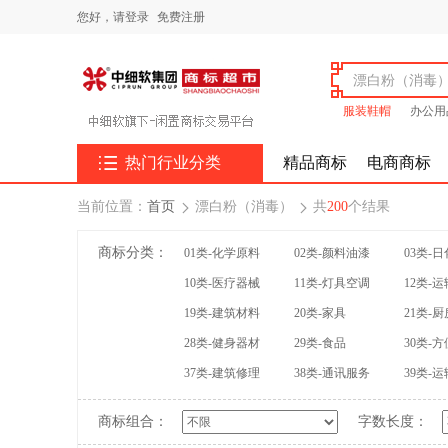
您好，
请登录
免费注册
服装鞋帽
办公用

热门行业分类
精品商标
电商商标
当前位置：
首页
漂白粉（消毒）
共
200
个结果


商标分类：
01类-化学原料
02类-颜料油漆
03类-
10类-医疗器械
11类-灯具空调
12类-
19类-建筑材料
20类-家具
21类-
28类-健身器材
29类-食品
30类-
37类-建筑修理
38类-通讯服务
39类-
商标组合：
字数长度：