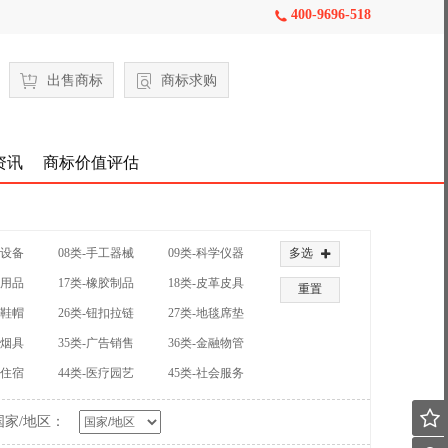
400-9696-518

出售商标
商标求购
资讯
商标价值评估
械设备
08类-手工器械
09类-科学仪器
多选

公用品
17类-橡胶制品
18类-皮革皮具
重置
装鞋帽
26类-钮扣拉链
27类-地毯席垫
草烟具
35类-广告销售
36类-金融物管
饮住宿
44类-医疗园艺
45类-社会服务

国家/地区：