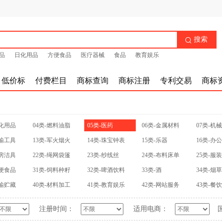
搜索

品
日化用品
方便食品
医疗器械
食品
教育娱乐
低价标
付费栏目
商标查询
商标注册
专利交易
商标
日化用品
04类-燃料油脂
05类-医药
06类-金属材料
07类-机
运输工具
13类-军火烟火
14类-珠宝钟表
15类-乐器
16类-办
厨房洁具
22类-绳网袋篷
23类-纱线丝
24类-布料床单
25类-服
方便食品
31类-饲料种籽
32类-啤酒饮料
33类-酒
34类-烟
运输贮藏
40类-材料加工
41类-教育娱乐
42类-网站服务
43类-餐
注册时间：
适用电商：