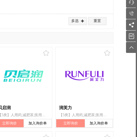


多选
重置




贝启润
润芙力
【5类】人用药;减肥茶;医用酒精;医用营养品;婴儿食品;漂白粉（消毒）;兽医用药;卫生巾;婴儿尿布;杀虫剂
【5类】人用药;减肥茶;医用酒精;医用营养品;婴儿食品;漂白粉(消毒);兽医用药;婴儿尿布;杀虫剂
立即询价
加入询价单
立即询价
加入询价单