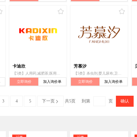
卡迪欣
芳慕汐
【5类】人用药;减肥茶;医用酒精;医用营养品;婴儿食品;漂白粉（消毒）;兽医用药;卫生巾;婴儿尿布;杀虫剂
【5类】杀虫剂;婴儿尿布;卫生巾;兽医用药;漂白粉（消毒）;婴儿食品;医用营养品;医用酒精;减肥茶;人用药
单
立即询价
加入询价单
立即询价
加入询价单
3
4
5
下一页
共5页
到第
页
确认
