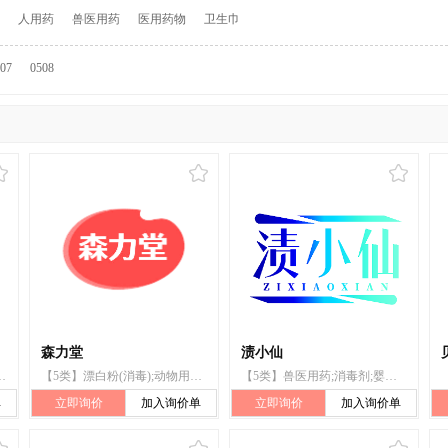
人用药
兽医用药
医用药物
卫生巾
07
0508
森力堂
渍小仙
漂白粉(消毒);牙用研磨剂;宠物尿布
【5类】漂白粉(消毒);动物用膳食补充剂;卫生内裤;牙用研磨剂;宠物尿布
【5类】兽医用药;消毒剂;婴儿食品;净化剂;人用药;医用营养品;消毒纸巾;漂白粉（消毒）;婴儿尿布;蚊香
单
立即询价
加入询价单
立即询价
加入询价单