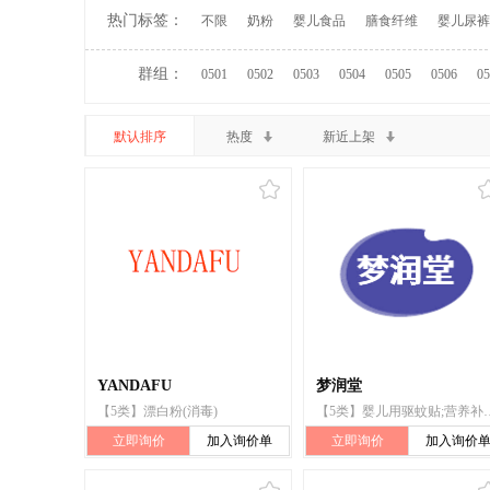
热门标签：
不限
奶粉
婴儿食品
膳食纤维
婴儿尿裤
群组：
0501
0502
0503
0504
0505
0506
05
默认排序
热度
新近上架
YANDAFU
梦润堂
【5类】漂白粉(消毒)
【5类】婴儿用驱蚊贴;营养补充剂;
立即询价
加入询价单
立即询价
加入询价