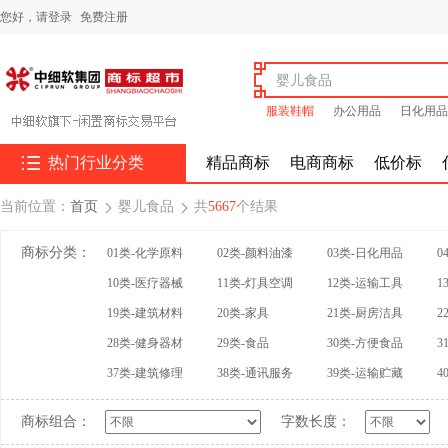
您好，
请登录
免费注册
服装鞋帽
办公用品
日化用品

热门行业分类
精品商标
电商商标
低价标
当前位置：
首页
婴儿食品
共
5667
个结果


商标分类：
01类-化学原料
02类-颜料油漆
03类-日化用品
0
10类-医疗器械
11类-灯具空调
12类-运输工具
1
19类-建筑材料
20类-家具
21类-厨房洁具
2
28类-健身器材
29类-食品
30类-方便食品
3
37类-建筑修理
38类-通讯服务
39类-运输贮藏
4
商标组合：
字数长度：