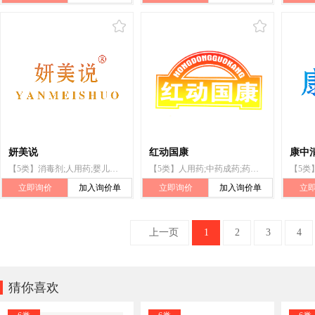
妍美说
红动国康
康中
【5类】消毒剂;人用药;婴儿食品;医用棉;牙用研磨剂;补药;医用营养品;兽医用药;婴儿尿布;杀虫剂
【5类】人用药;中药成药;药酒;医用营养品;婴儿食品;中药袋;药枕;卫生巾;杀虫剂;医药制剂
立即询价
加入询价单
立即询价
加入询价单
立
上一页
1
2
3
4

猜你喜欢