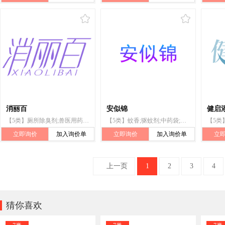
消丽百
安似锦
健启
【5类】厕所除臭剂;兽医用药;医用营养品;消毒剂;隐形眼镜清洁剂;人用药;杀虫剂;婴儿尿裤;卫生巾;急救包
【5类】蚊香;驱蚊剂;中药袋;冰箱除味剂;厕所除臭剂;成人尿布;婴儿尿裤;消毒湿巾;抗菌洗手液;汗足药
立即询价
加入询价单
立即询价
加入询价单
立
上一页
1
2
3
4

猜你喜欢