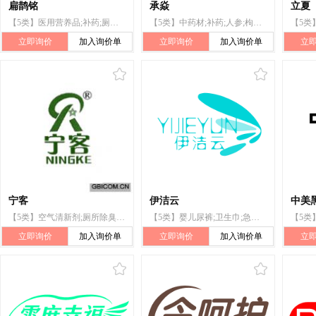
扁鹊铭
承焱
立夏
【5类】医用营养品;补药;厕所除臭剂;消毒皂;人用药;灭菌棉;宠物尿布;杀虫剂;兽医用药;牙填料
【5类】中药材;补药;人参;枸杞;药草;厕所除臭剂;驱虫用香;杀螨剂;药用果胶;药用草药茶
立即询价
加入询价单
立即询价
加入询价单
立
宁客
伊洁云
中美
【5类】空气清新剂;厕所除臭剂;杀害虫剂;蚊香;卫生巾;卫生垫;吸收式失禁用尿布裤;卫生球
【5类】婴儿尿裤;卫生巾;急救包;厕所除臭剂;兽医用药;医用营养品;消毒剂;隐形眼镜清洁剂;人用药;杀虫剂
立即询价
加入询价单
立即询价
加入询价单
立