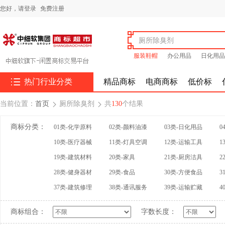
您好，
请登录
免费注册
服装鞋帽
办公用品
日化用品

热门行业分类
精品商标
电商商标
低价标
当前位置：
首页
厕所除臭剂
共
130
个结果


商标分类：
01类-化学原料
02类-颜料油漆
03类-日化用品
0
10类-医疗器械
11类-灯具空调
12类-运输工具
1
19类-建筑材料
20类-家具
21类-厨房洁具
2
28类-健身器材
29类-食品
30类-方便食品
3
37类-建筑修理
38类-通讯服务
39类-运输贮藏
4
商标组合：
字数长度：