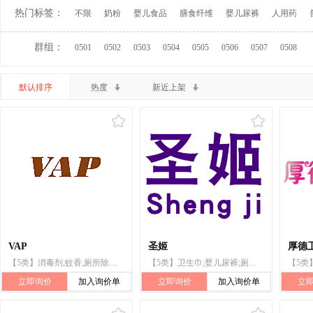
热门标签：
不限
奶粉
婴儿食品
膳食纤维
婴儿尿裤
人用药
群组：
0501
0502
0503
0504
0505
0506
0507
0508
默认排序
热度
新近上架
VAP
圣姬
厚德
【5类】消毒剂;蚊香;厕所除臭剂
【5类】卫生巾;婴儿尿裤;厕所除臭剂
立即询价
加入询价单
立即询价
加入询价单
立