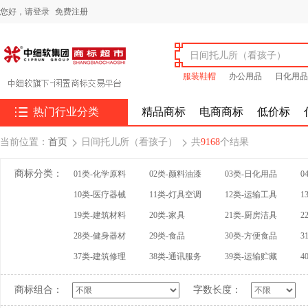
您好，
请登录
免费注册
服装鞋帽
办公用品
日化用品

热门行业分类
精品商标
电商商标
低价标
当前位置：
首页
日间托儿所（看孩子）
共
9168
个结果


商标分类：
01类-化学原料
02类-颜料油漆
03类-日化用品
0
10类-医疗器械
11类-灯具空调
12类-运输工具
1
19类-建筑材料
20类-家具
21类-厨房洁具
2
28类-健身器材
29类-食品
30类-方便食品
3
37类-建筑修理
38类-通讯服务
39类-运输贮藏
4
商标组合：
字数长度：