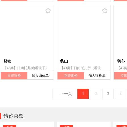
燚盆
蠡山
宅心
【43类】日间托儿所(看孩子);动物寄养;家具出租
【43类】日间托儿所（看孩子）;动物寄养
立即询价
加入询价单
立即询价
加入询价单
立
上一页
1
2
3
4

猜你喜欢