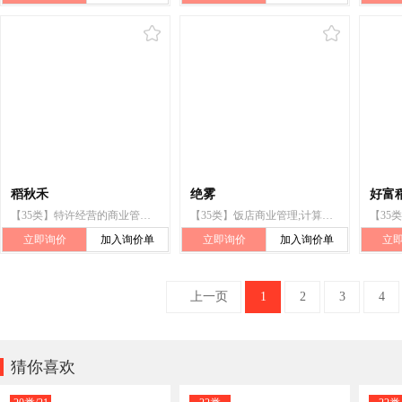
稻秋禾
绝雾
好富
【35类】特许经营的商业管理;为他人推销;人事管理咨询;饭店商业管理;会计;对购买订单进行行政处理;销售展示架出租;广告宣传;药品零售或批发服务;市场营销
【35类】饭店商业管理;计算机网络上的在线广告;自动售货机出租;特许经营的商业管理;寻找赞助;为推销优化搜索引擎;人员招收服务;进出口代理;广告;为他人推销
立即询价
加入询价单
立即询价
加入询价单
立
上一页
1
2
3
4

猜你喜欢