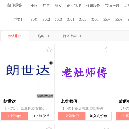
热门标签：
不限
广告
拍卖
商业管理
推销服务
市场营销
药
群组：
3501
3502
3503
3504
3505
3506
3507
3508
默认排序
热度
新近上架
朗世达
老灶师傅
蒙硒
【35类】广告宣传;投标报价;饭店商业管理;审计
【35类】饭店商业管理;特许经营的商业管理
立即询价
加入询价单
立即询价
加入询价单
立