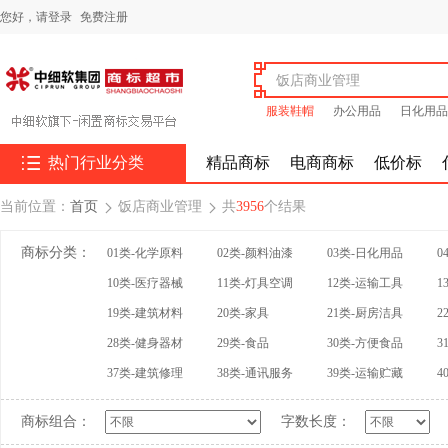
您好，
请登录
免费注册
服装鞋帽
办公用品
日化用品

热门行业分类
精品商标
电商商标
低价标
当前位置：
首页
饭店商业管理
共
3956
个结果


商标分类：
01类-化学原料
02类-颜料油漆
03类-日化用品
0
10类-医疗器械
11类-灯具空调
12类-运输工具
1
19类-建筑材料
20类-家具
21类-厨房洁具
2
28类-健身器材
29类-食品
30类-方便食品
3
37类-建筑修理
38类-通讯服务
39类-运输贮藏
4
商标组合：
字数长度：