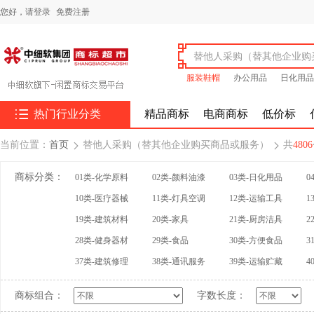
您好，
请登录
免费注册
服装鞋帽
办公用品
日化用品

热门行业分类
精品商标
电商商标
低价标
当前位置：
首页
替他人采购（替其他企业购买商品或服务）
共
4806


商标分类：
01类-化学原料
02类-颜料油漆
03类-日化用品
0
10类-医疗器械
11类-灯具空调
12类-运输工具
1
19类-建筑材料
20类-家具
21类-厨房洁具
2
28类-健身器材
29类-食品
30类-方便食品
3
37类-建筑修理
38类-通讯服务
39类-运输贮藏
4
商标组合：
字数长度：