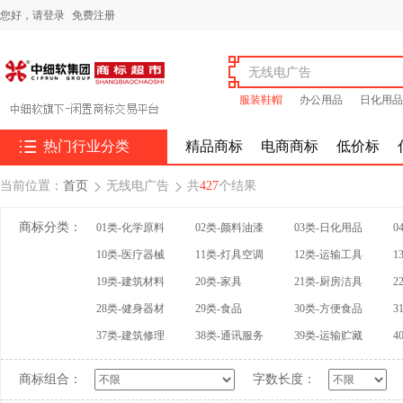
您好，
请登录
免费注册
服装鞋帽
办公用品
日化用品

热门行业分类
精品商标
电商商标
低价标
当前位置：
首页
无线电广告
共
427
个结果


商标分类：
01类-化学原料
02类-颜料油漆
03类-日化用品
0
10类-医疗器械
11类-灯具空调
12类-运输工具
1
19类-建筑材料
20类-家具
21类-厨房洁具
2
28类-健身器材
29类-食品
30类-方便食品
3
37类-建筑修理
38类-通讯服务
39类-运输贮藏
4
商标组合：
字数长度：