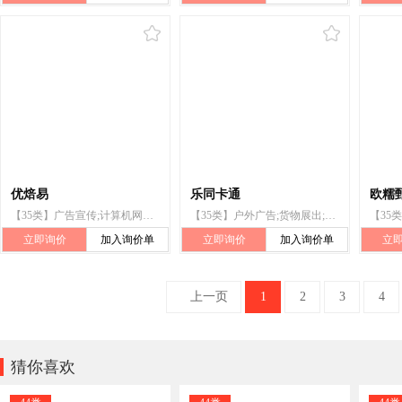
优焙易
乐同卡通
欧糯
【35类】广告宣传;计算机网络上的在线广告;电视广告;广告代理;广告;为零售目的在通讯媒体上展示商品;市场营销;商业管理辅助;组织商业或广告展览;无线电广告
【35类】户外广告;货物展出;广告;广告宣传;无线电广告;商业橱窗布置;商业管理顾问;市场营销研究;特许经营的商业管理;市场营销
立即询价
加入询价单
立即询价
加入询价单
立
上一页
1
2
3
4

猜你喜欢