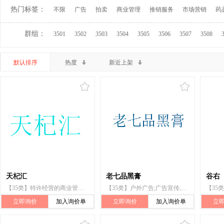
热门标签：
不限
广告
拍卖
商业管理
推销服务
市场营销
药
群组：
3501
3502
3503
3504
3505
3506
3507
3508
默认排序
热度
新近上架
天杞汇
老七品黑膏
谷右
【35类】特许经营的商业管理;无线电广告;定向市场营销
【35类】户外广告;广告宣传;无线电广告;电视广告
立即询价
加入询价单
立即询价
加入询价单
立