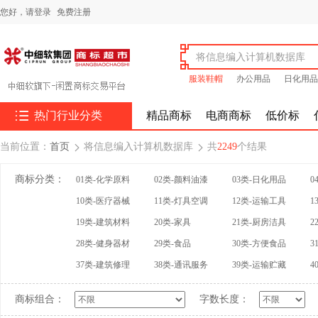
您好，
请登录
免费注册
服装鞋帽
办公用品
日化用品

热门行业分类
精品商标
电商商标
低价标
当前位置：
首页
将信息编入计算机数据库
共
2249
个结果


商标分类：
01类-化学原料
02类-颜料油漆
03类-日化用品
0
10类-医疗器械
11类-灯具空调
12类-运输工具
1
19类-建筑材料
20类-家具
21类-厨房洁具
2
28类-健身器材
29类-食品
30类-方便食品
3
37类-建筑修理
38类-通讯服务
39类-运输贮藏
4
商标组合：
字数长度：