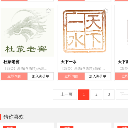
杜蒙老窖
天下一水
天下
【33类】果酒(含酒精);米酒;葡萄酒;黄酒;保健酒;酒(饮料);白酒;烧酒;含酒精果子饮料;含酒精液体
【33类】果酒(含酒精);葡萄酒;酒(饮料);酒精饮料(啤酒除外);含酒精果子饮料;米酒;伏特加(酒);清酒;黄酒;食用酒精
立即询价
加入询价单
立即询价
加入询价单
立
上一页
1
2
3
下一

猜你喜欢