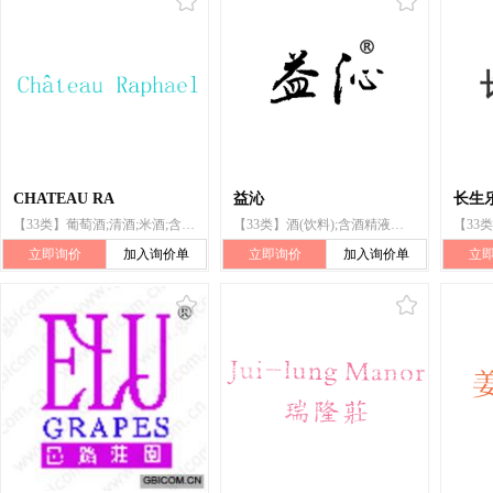
CHATEAU RA
益沁
长生
【33类】葡萄酒;清酒;米酒;含酒精果子饮料;含水果的酒精饮料;白兰地;伏特加酒;开胃酒;酒(利口酒);威士忌酒
【33类】酒(饮料);含酒精液体;米酒;葡萄酒;开胃酒;黄酒;料酒;酒精饮料(啤酒除外);含酒精果子饮料;果酒(含酒精)
立即询价
加入询价单
立即询价
加入询价单
立