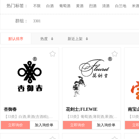
热门标签：
不限
白酒
葡萄酒
黄酒
烈酒
清酒
白兰地
米
群组：
3301
默认排序
热度
新近上架
杏御春
花剑士;FLEWIE
南宝
【33类】白酒;果酒(含酒精);梨酒;葡萄酒;含酒精果子饮料;黄酒;苹果酒;米酒
【33类】葡萄酒;薄荷酒;果酒(含酒精);白兰地;含酒精果子饮料;料酒
立即询价
加入询价单
立即询价
加入询价单
立