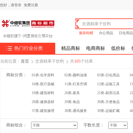
您好，
请登录
免费注册
服装鞋帽
办公用品
日化用品

热门行业分类
精品商标
电商商标
低价标
当前位置：
首页
含酒精果子饮料
共
105
个结果


商标分类：
01类-化学原料
02类-颜料油漆
03类-日化用品
0
10类-医疗器械
11类-灯具空调
12类-运输工具
1
19类-建筑材料
20类-家具
21类-厨房洁具
2
28类-健身器材
29类-食品
30类-方便食品
3
37类-建筑修理
38类-通讯服务
39类-运输贮藏
4
商标组合：
字数长度：