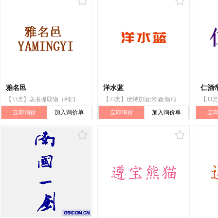
雅名邑
洋水蓝
仁酒
【33类】蒸煮提取物（利口酒和烈酒）;白酒;鸡尾酒;朗姆酒;黄酒;威士忌;葡萄酒;白兰地;伏特加酒;清酒（日本米酒）
【33类】伏特加酒;米酒;葡萄酒;黄酒;酒精饮料（啤酒除外）;烧酒;白酒;烈酒（饮料）;鸡尾酒;开胃酒
立即询价
加入询价单
立即询价
加入询价单
立