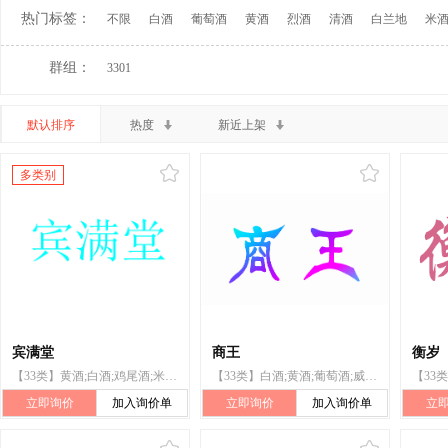
热门标签：
不限
白酒
葡萄酒
黄酒
烈酒
清酒
白兰地
米
群组：
3301
默认排序
热度
新近上架
多类别
宾满堂
商王
衡岁
【33类】黄酒;白酒;鸡尾酒;米酒;白兰地;伏特加酒;青稞酒;蜂蜜酒;利口酒;朗姆酒
【33类】白酒;黄酒;葡萄酒;威士忌;伏特加酒;汽酒
立即询价
加入询价单
立即询价
加入询价单
立