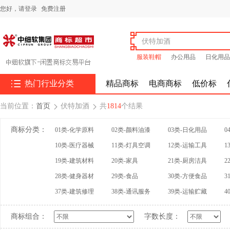
您好，
请登录
免费注册
服装鞋帽
办公用品
日化用品

热门行业分类
精品商标
电商商标
低价标
当前位置：
首页
伏特加酒
共
1814
个结果


商标分类：
01类-化学原料
02类-颜料油漆
03类-日化用品
0
10类-医疗器械
11类-灯具空调
12类-运输工具
1
19类-建筑材料
20类-家具
21类-厨房洁具
2
28类-健身器材
29类-食品
30类-方便食品
3
37类-建筑修理
38类-通讯服务
39类-运输贮藏
4
商标组合：
字数长度：