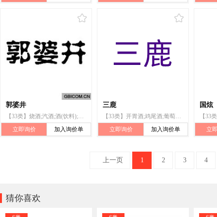
郭婆井
三鹿
国炫
【33类】烧酒;汽酒;酒(饮料);黄酒;葡萄酒;果酒(含酒精);米酒;白酒;白兰地;伏特加(酒)
【33类】开胃酒;鸡尾酒;葡萄酒;伏特加酒;威士忌;烧酒;汽酒;黄酒;白酒;食用酒精
立即询价
加入询价单
立即询价
加入询价单
立
上一页
1
2
3
4

猜你喜欢