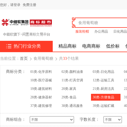
您好，
请登录
免费注册
服装鞋帽
办公用品
日化用品

热门行业分类
精品商标
电商商标
低价标
当前位置：
首页
食用葡萄糖
共
33
个结果


商标分类：
01类-化学原料
02类-颜料油漆
03类-日化用品
0
10类-医疗器械
11类-灯具空调
12类-运输工具
1
19类-建筑材料
20类-家具
21类-厨房洁具
2
28类-健身器材
29类-食品
30类-方便食品
3
37类-建筑修理
38类-通讯服务
39类-运输贮藏
4
商标组合：
字数长度：