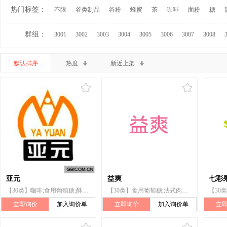
热门标签：
不限
谷类制品
谷粉
蜂蜜
茶
咖啡
面粉
糖
群组：
3001
3002
3003
3004
3005
3006
3007
3008
默认排序
热度
新近上架
亚元
益爽
七彩
【30类】咖啡;食用葡萄糖;酥糖;软糖(糖果);糕点;饼干;八宝饭
【30类】食用葡萄糖;法式肉派;米;爆米花;粉条;冰淇淋;醋;调味料
立即询价
加入询价单
立即询价
加入询价单
立