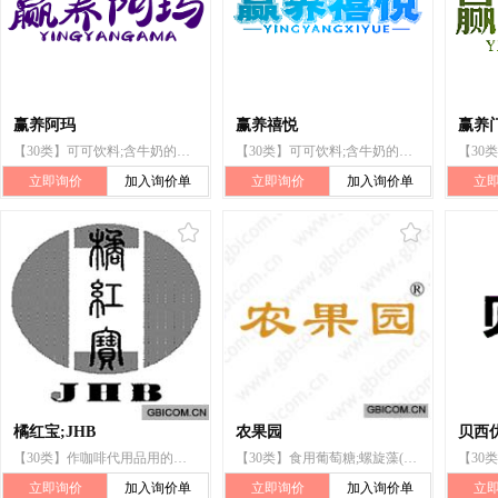
赢养阿玛
赢养禧悦
赢养
【30类】可可饮料;含牛奶的巧克力饮料;茶饮料;食用葡萄糖;果冻（糖果）;冰糖燕窝;蜂王浆;蜂蜜;早餐谷类食品;谷类制品
【30类】可可饮料;含牛奶的巧克力饮料;茶饮料;食用葡萄糖;果冻（糖果）;冰糖燕窝;蜂王浆;蜂蜜;早餐谷类食品;谷类制品
立即询价
加入询价单
立即询价
加入询价单
立
橘红宝;JHB
农果园
贝西
【30类】作咖啡代用品用的植物制剂;固体饮料;茶饮料;茶叶代用品;糖果(锭剂);非医用营养膏;非医用营养液;非医用营养胶囊;食用葡萄糖
【30类】食用葡萄糖;螺旋藻(非医用营养品);非医用营养粉;燕麦食品;麦片;谷类制品;谷制食品糊;膨化水果片.蔬菜片;食用淀粉产品;冻酸奶(冰冻甜点)
立即询价
加入询价单
立即询价
加入询价单
立