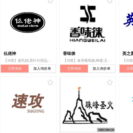
仫佬神
香味徕
英之
【30类】麦乳精;茶叶代用品;食用葡萄糖;年糕;豆浆;加果汁的碎冰(冰块);食盐;调味品;辣椒粉;曲种
【30类】食用葡萄糖;蜂蜜;玉米片;地瓜粉;食盐;酱油;调味品;味精;食用碱;香草(香味调料)
立即询价
加入询价单
立即询价
加入询价单
立