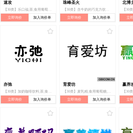
速攻
珠峰圣火
北博
【30类】乐口福;茶;食用葡萄糖;果胶(软糖);非医用营养胶囊;人食用的去壳谷物;方便面;米果;豆浆;魔芋粉
【30类】含牛奶的巧克力饮料;食用葡萄糖;糖果;果冻(糖果);米果;蛋糕;豆粉;酱油;巧克力;牛奶硬块糖(糖果)
立即询价
加入询价单
立即询价
加入询价单
立
亦弛
育爱坊
赢养攻
【30类】加奶咖啡饮料;茶;食用葡萄糖;糖果;非医用营养液;燕麦食品;玉米粉;面粉制品;豆粉;食用淀粉产品
【30类】麦乳精;食用葡萄糖;糖果;蜂蜜;饼干;蛋糕;面包;燕麦食品;面粉制品;佐料(调味品)
立即询价
加入询价单
立即询价
加入询价单
立